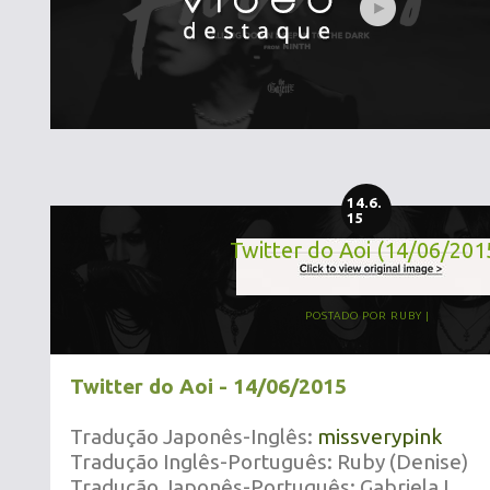
14.6.
15
Twitter do Aoi (14/06/201
POSTADO POR
RUBY
Twitter do Aoi - 14/06/2015
Tradução Japonês-Inglês:
missverypink
Tradução Inglês-Português: Ruby (Denise)
Tradução Japonês-Português: Gabriela L.