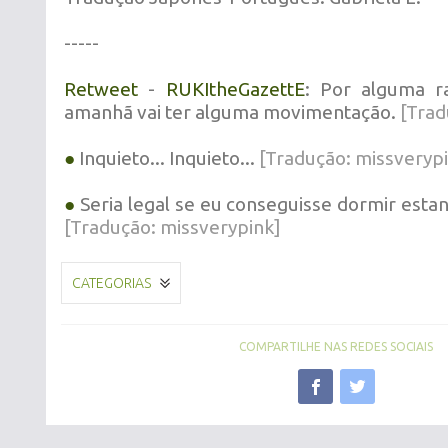
-----
Retweet
-
RUKItheGazettE
: Por alguma r
amanhã vai ter alguma movimentação.
[Trad
●
Inquieto... Inquieto...
[Tradução: missveryp
●
Seria legal se eu conseguisse dormir esta
[Tradução: missverypink]
CATEGORIAS
COMPARTILHE NAS REDES SOCIAIS