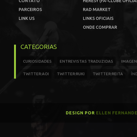
CONTATO
HERESY (FÃ-CLUBE OFICIA
PARCEIROS
RAD MARKET
LINK US
LINKS OFICIAIS
ONDE COMPRAR
CATEGORIAS
CURIOSIDADES
ENTREVISTAS TRADUZIDAS
IMAGEN
TWITTER:AOI
TWITTER:RUKI
TWITTER:REITA
ÍN
DESIGN POR
ELLEN FERNAND