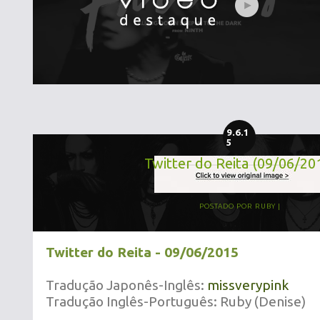
9.6.1
5
Twitter do Reita (09/06/20
POSTADO POR
RUBY
Twitter do Reita - 09/06/2015
Tradução Japonês-Inglês:
missverypink
Tradução Inglês-Português: Ruby (Denise)