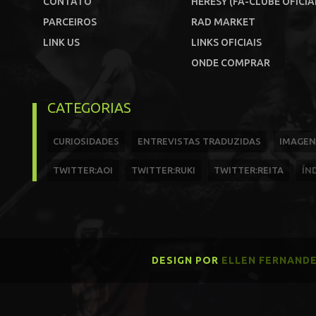
CONTATO
HERESY (FÃ-CLUBE OFICIA
PARCEIROS
RAD MARKET
LINK US
LINKS OFICIAIS
ONDE COMPRAR
CATEGORIAS
CURIOSIDADES
ENTREVISTAS TRADUZIDAS
IMAGEN
TWITTER:AOI
TWITTER:RUKI
TWITTER:REITA
ÍN
DESIGN POR
ELLEN FERNAND