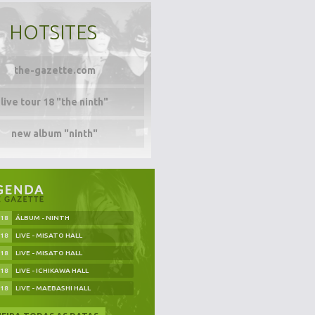
HOTSITES
the-gazette.com
live tour 18 "the ninth"
new album "ninth"
.18
ÁLBUM - NINTH
.18
LIVE - MISATO HALL
.18
LIVE - MISATO HALL
.18
LIVE - ICHIKAWA HALL
.18
LIVE - MAEBASHI HALL