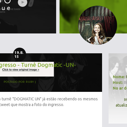
19.8.
15
gresso - Turnê Dogmatic -UN-
Nome:
Host:
B
POSTADO POR
RUBY
No ar 
a turnê "DOGMATIC UN" já estão recebendo os mesmos
I
tweet que mostra a foto do ingresso.
atuali