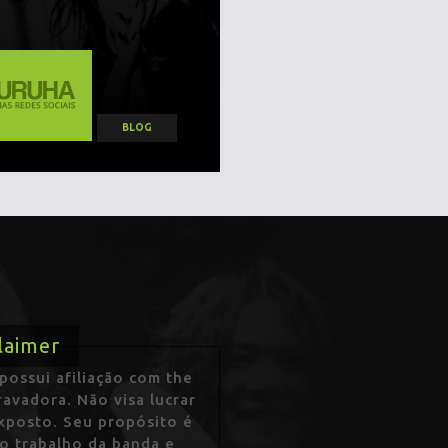
BLOG
laimer
ossui afiliação com the
avadora. Não visa lucrar
exposto. Seu propósito é
 o trabalho da banda e