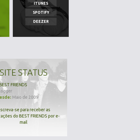
ITUNES
SPOTIFY
DEEZER
SITE STATUS
BEST FRIENDS
logger
desde:
Maio de 2009
nscreva-se para receber as
zações do BEST FRIENDS por e-
mail