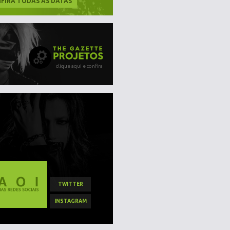
FIRA TODAS AS DATAS
clique aqui e confira
TWITTER
INSTAGRAM