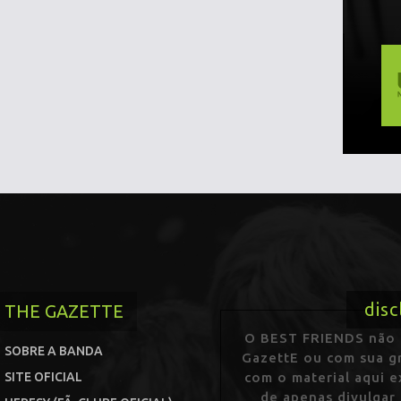
disc
THE GAZETTE
O BEST FRIENDS não p
SOBRE A BANDA
GazettE ou com sua gr
SITE OFICIAL
com o material aqui 
de apenas divulgar