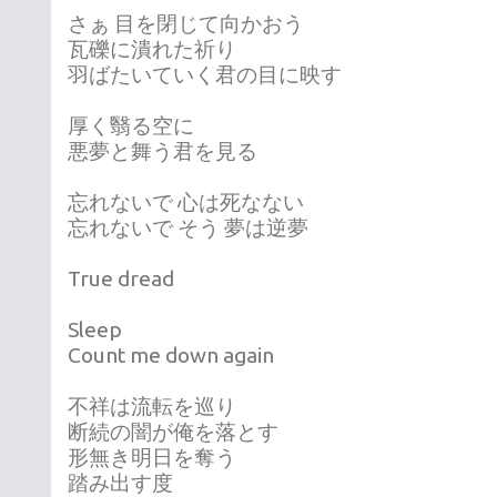
さぁ 目を閉じて向かおう
瓦礫に潰れた祈り
羽ばたいていく君の目に映す
厚く翳る空に
悪夢と舞う君を見る
忘れないで 心は死なない
忘れないで そう 夢は逆夢
True dread
Sleep
Count me down again
不祥は流転を巡り
断続の闇が俺を落とす
形無き明日を奪う
踏み出す度