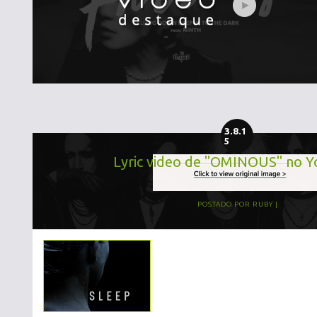
3.8.1
5
Lyric video de "OMINOUS" no 
POSTADO POR
RUBY