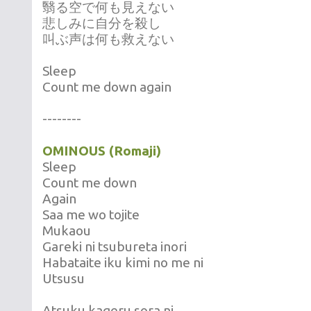
翳る空で何も見えない
悲しみに自分を殺し
叫ぶ声は何も救えない
Sleep
Count me down again
--------
OMINOUS (Romaji)
Sleep
Count me down
Again
Saa me wo tojite
Mukaou
Gareki ni tsubureta inori
Habataite iku kimi no me ni
Utsusu
Atsuku kageru sora ni