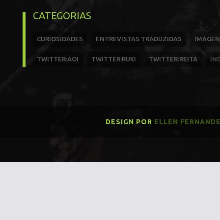
CATEGORIAS
CURIOSIDADES
ENTREVISTAS TRADUZIDAS
IMAGEN
TWITTER:AOI
TWITTER:RUKI
TWITTER:REITA
ÍN
DESIGN POR
ELLEN FERNAND