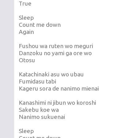
True
Sleep
Count me down
Again
Fushou wa ruten wo meguri
Danzoku no yami ga ore wo
Otosu
Katachinaki asu wo ubau
Fumidasu tabi
Kageru sora de nanimo mienai
Kanashimi ni jibun wo koroshi
Sakebu koe wa
Nanimo sukuenai
Sleep