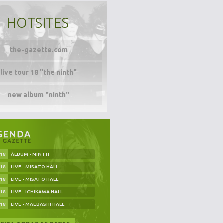
HOTSITES
the-gazette.com
live tour 18 "the ninth"
new album "ninth"
.18
ÁLBUM - NINTH
.18
LIVE - MISATO HALL
.18
LIVE - MISATO HALL
.18
LIVE - ICHIKAWA HALL
.18
LIVE - MAEBASHI HALL