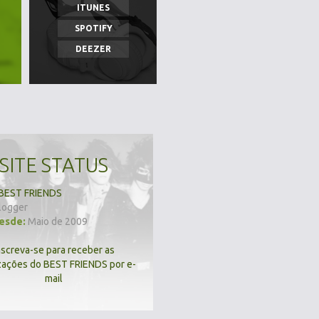
ITUNES
SPOTIFY
DEEZER
SITE STATUS
BEST FRIENDS
logger
desde:
Maio de 2009
nscreva-se para receber as
zações do BEST FRIENDS por e-
mail