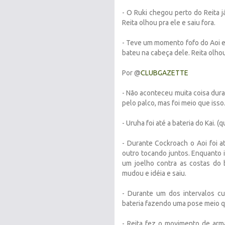
- O Ruki chegou perto do Reita j
Reita olhou pra ele e saiu fora.
- Teve um momento fofo do Aoi e R
bateu na cabeça dele. Reita olhou
Por @
CLUBGAZETTE
- Não aconteceu muita coisa dur
pelo palco, mas foi meio que isso
- Uruha foi até a bateria do Kai. 
- Durante Cockroach o Aoi foi 
outro tocando juntos. Enquanto i
um joelho contra as costas do b
mudou e idéia e saiu.
- Durante um dos intervalos c
bateria fazendo uma pose meio 
- Reita fez o movimento de arm