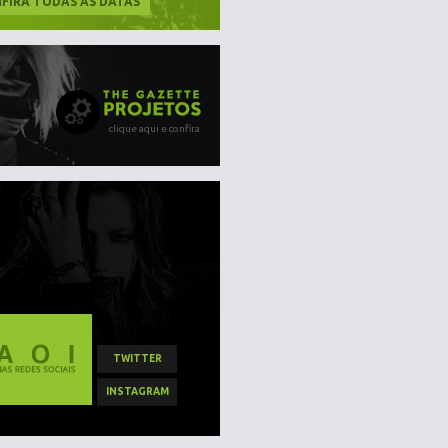
FIRA TODAS AS DATAS
clique aqui e confira
TWITTER
INSTAGRAM