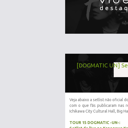
[DOGMATIC UN] Setl
Veja abaixo a setlist não oficial
com o que fãs publicaram nas r
Ichikawa City Cultural Hall, Big Hal
TOUR 15 DOGMATIC -UN-: