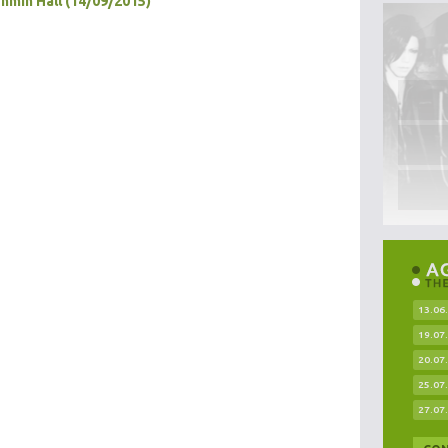
nmin Hall (14/09/2015)
13.06
19.07
20.07
25.07
27.07