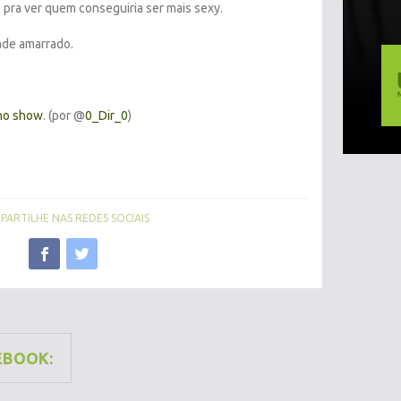
 pra ver quem conseguiria ser mais sexy.
ade amarrado.
 no show
. (por @
0_Dir_0
)
ARTILHE NAS REDES SOCIAIS
EBOOK: