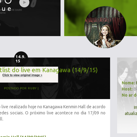
14.9.
15
ist do live em Kanagawa (14/9/15)
Nome:
Host:
B
POSTADO POR
RUBY
No ar 
 do live realizado hoje no Kanagawa Kenmin Hall de acordo
I
edes sociais. O próximo live acontece no dia 17/09 no
atuali
l.