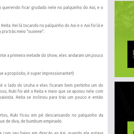
á querendo ficar grudado nele no palquinho do Aoi, e o
eita. Rei lá tocando no palquinho do Aoi e o Aoi foi lá e
 pra trás meio "ouxeee".
ante a primeira metade do show, eles andaram um pouco
.
(que a propósito, é super impressionante!!)
até o lado do Uruha e eles ficaram bem pertinho um do
sso, Ruki foi até o Reita e meio que se apoiou nele com
aixista. Reita se inclinou para trás um pouco e então
urtos, Ruki ficou em pé descansando no palquinho da
que de diva, de bumbum empinado.
a com seu baixo em direção ao Kai, quando ele estava