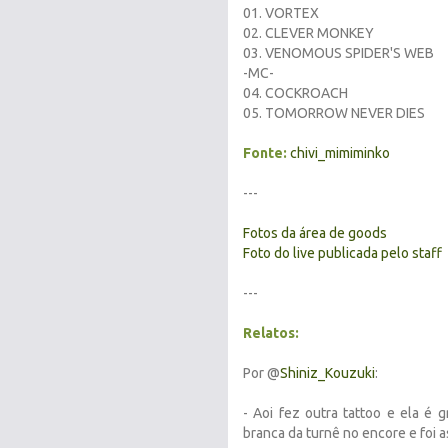
01. VORTEX
02. CLEVER MONKEY
03. VENOMOUS SPIDER'S WEB
-MC-
04. COCKROACH
05. TOMORROW NEVER DIES
Fonte:
chivi_mimiminko
---
Fotos da área de goods
Foto do live publicada pelo staff
---
Relatos:
Por @
Shiniz_Kouzuki
:
- Aoi fez outra tattoo e ela é 
branca da turnê no encore e foi 