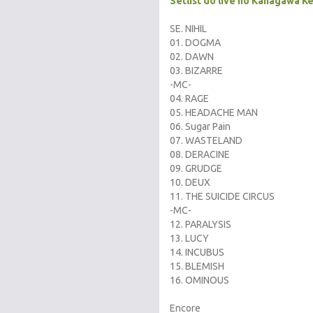
Setlist do live no Kanagawa
Ke
SE. NIHIL
01. DOGMA
02. DAWN
03. BIZARRE
-MC-
04. RAGE
05. HEADACHE MAN
06. Sugar Pain
07. WASTELAND
08. DERACINE
09. GRUDGE
10. DEUX
11. THE SUICIDE CIRCUS
-MC-
12. PARALYSIS
13. LUCY
14. INCUBUS
15. BLEMISH
16. OMINOUS
Encore