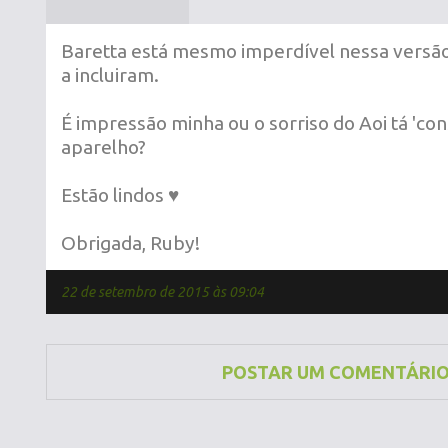
Baretta está mesmo imperdível nessa versão
a incluiram.
É impressão minha ou o sorriso do Aoi tá 'co
aparelho?
Estão lindos ♥
Obrigada, Ruby!
22 de setembro de 2015 às 09:04
POSTAR UM COMENTÁRI