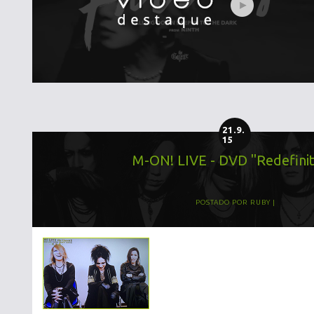
21.9.
15
M-ON! LIVE - DVD "Redefinit
POSTADO POR
RUBY