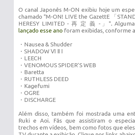
O canal Japonês M-ON exibiu hoje um espec
chamado "M-ON! LIVE the GazettE 「STAN
HERESY LIMITED - 再 定 義 -」". Alguma
lançado esse ano
foram exibidas, conforme a 
・Nausea & Shudder
・SHADOW Ⅵ Ⅱ Ⅰ
・LEECH
・VENOMOUS SPIDER’S WEB
・Baretta
・RUTHLESS DEED
・Kagefumi
・OGRE
・DISCHARGE
Além disso, também foi mostrada uma entr
Ruki e Aoi. Fãs que assistiram o especia
trechos em vídeos, bem como fotos que eles
TV durante a exibição. Clique nos links abaix