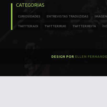
CATEGORIAS
CURIOSIDADES
ENTREVISTAS TRADUZIDAS
IMAGEN
TWITTER:AOI
TWITTER:RUKI
TWITTER:REITA
ÍN
DESIGN POR
ELLEN FERNAND