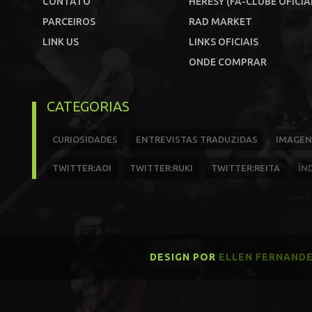
CONTATO
HERESY (FÃ-CLUBE OFICIA
PARCEIROS
RAD MARKET
LINK US
LINKS OFICIAIS
ONDE COMPRAR
CATEGORIAS
CURIOSIDADES
ENTREVISTAS TRADUZIDAS
IMAGEN
TWITTER:AOI
TWITTER:RUKI
TWITTER:REITA
ÍN
DESIGN POR
ELLEN FERNAND