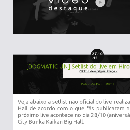
27.10
.15
[DOGMATIC UN] Setlist do live em Hiro
POSTADO POR
RUBY
Veja abaixo a setlist não oficial do live reali
Hall
de
acordo com o que fãs publicaram na
próximo live acontece no dia 28/10 (aniversár
City Bunka Kaikan Big Hall.