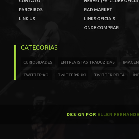
CONTATO
HERESY (FÃ-CLUBE OFICIA
PARCEIROS
RAD MARKET
LINK US
LINKS OFICIAIS
ONDE COMPRAR
CATEGORIAS
CURIOSIDADES
ENTREVISTAS TRADUZIDAS
IMAGEN
TWITTER:AOI
TWITTER:RUKI
TWITTER:REITA
ÍN
DESIGN POR
ELLEN FERNAND