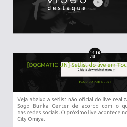
14.10
.15
[DOGMATIC UN] Setlist do live em Toch
POSTADO POR
RUBY
Veja abaixo a setlist não oficial do live real
Sogo Bunka Center
de
acordo com o qu
nas redes sociais. O próximo live acontece no
City Omiya.