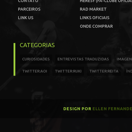
CONTATO
HERESY (FÃ-CLUBE OFICIA
PARCEIROS
RAD MARKET
LINK US
LINKS OFICIAIS
ONDE COMPRAR
CATEGORIAS
CURIOSIDADES
ENTREVISTAS TRADUZIDAS
IMAGEN
TWITTER:AOI
TWITTER:RUKI
TWITTER:REITA
ÍN
DESIGN POR
ELLEN FERNAND