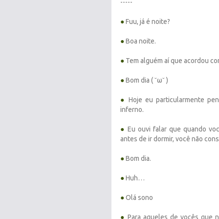
-----
●
Fuu, já é noite?
●
Boa noite.
●
Tem alguém aí que acordou com 
●
Bom dia ( ˘ω˘ )
●
Hoje eu particularmente pen
inferno.
●
Eu ouvi falar que quando voc
antes de ir dormir, você não con
●
Bom dia.
●
Huh…
●
Olá sono
●
Para aqueles de vocês que n