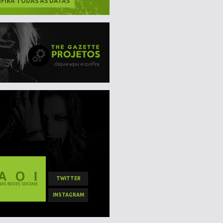
FIRA TODAS AS DATAS
clique aqui e confira
TWITTER
INSTAGRAM