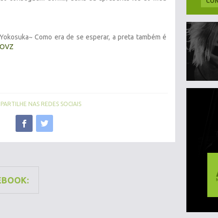
CON
 Yokosuka~ Como era de se esperar, a preta também é
wOVZ
ARTILHE NAS REDES SOCIAIS
EBOOK: