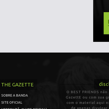
disc
THE GAZETTE
O BEST FRIENDS não p
SOBRE A BANDA
GazettE ou com sua gr
SITE OFICIAL
com o material aqui 
de apenas divulgar