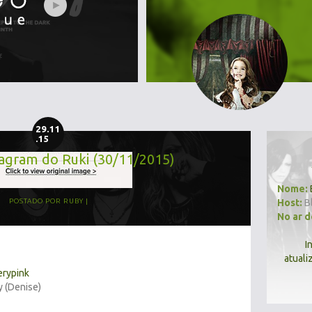
29.11
.15
tagram do Ruki (30/11/2015)
Nome:
Host:
B
POSTADO POR
RUBY
No ar 
I
atuali
erypink
y (Denise)