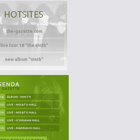
HOTSITES
the-gazette.com
live tour 18 "the ninth"
new album "ninth"
.18
ÁLBUM - NINTH
.18
LIVE - MISATO HALL
.18
LIVE - MISATO HALL
.18
LIVE - ICHIKAWA HALL
.18
LIVE - MAEBASHI HALL