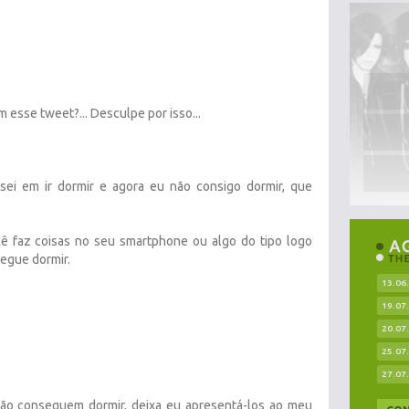
esse tweet?... Desculpe por isso...
sei em ir dormir e agora eu não consigo dormir, que
ê faz coisas no seu smartphone ou algo do tipo logo
segue dormir.
13.06
19.07
20.07
25.07
27.07
ão conseguem dormir, deixa eu apresentá-los ao meu