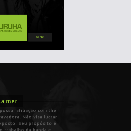
BLOG
laimer
ossui afiliação com the
avadora. Não visa lucrar
exposto. Seu propósito é
 o trabalho da banda e