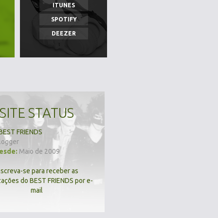
ITUNES
SPOTIFY
DEEZER
SITE STATUS
BEST FRIENDS
logger
desde:
Maio de 2009
nscreva-se para receber as
zações do BEST FRIENDS por e-
mail