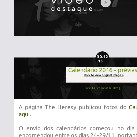
30.12
.15
Calendário 2016 - prévia
POSTADO POR
RUBY
A página The Heresy publicou fotos do
Ca
aqui
.
O envio dos calendários começou no di
encomendou entre os dias 24-29/11, portan