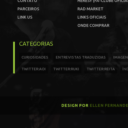
CONTATO
HERESY (FÃ-CLUBE OFICIA
PARCEIROS
RAD MARKET
LINK US
LINKS OFICIAIS
ONDE COMPRAR
CATEGORIAS
CURIOSIDADES
ENTREVISTAS TRADUZIDAS
IMAGEN
TWITTER:AOI
TWITTER:RUKI
TWITTER:REITA
ÍN
DESIGN POR
ELLEN FERNAND