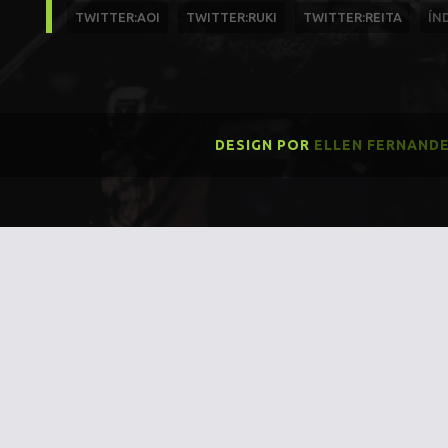
TWITTER:AOI
TWITTER:RUKI
TWITTER:REITA
ÍN
DESIGN POR
ELLEN FERNAND