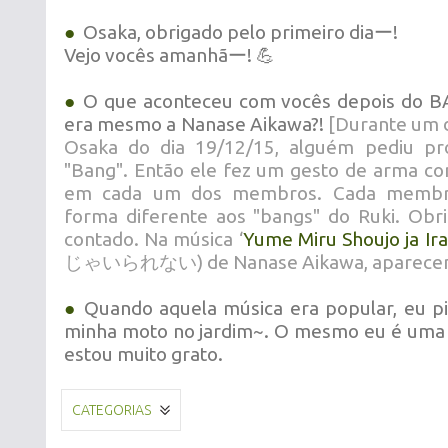
●
Osaka, obrigado pelo primeiro diaー!
Vejo vocês amanhãー! 💪
●
O que aconteceu com vocês depois do B
era mesmo a Nanase Aikawa?!
[Durante um 
Osaka do dia 19/12/15, alguém pediu pr
"Bang". Então ele fez um gesto de arma co
em cada um dos membros. Cada membr
forma diferente aos "bangs" do Ruki. Obr
contado. Na música
‘
Yume Miru Shoujo ja Ira
じゃいられない) de
Nanase Aikawa, aparece
●
Quando aquela música era popular, eu pi
minha moto no jardim~. O mesmo eu é uma 
estou muito grato.
CATEGORIAS