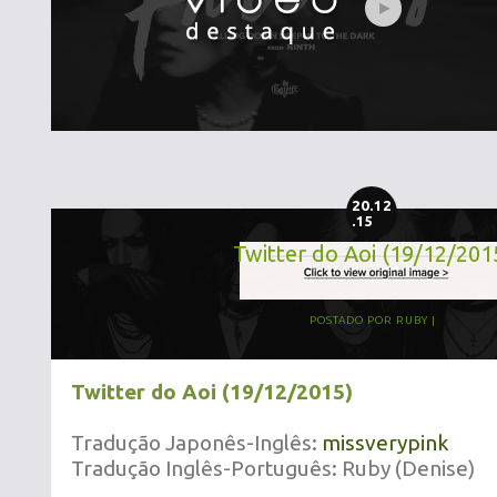
20.12
.15
Twitter do Aoi (19/12/201
POSTADO POR
RUBY
Twitter do Aoi (19/12/2015)
Tradução Japonês-Inglês:
missverypink
Tradução Inglês-Português: Ruby (Denise)