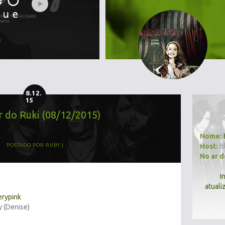
8.12.
15
r do Ruki (08/12/2015)
Nome:
Host:
B
POSTADO POR
RUBY
No ar 
I
atuali
erypink
y (Denise)