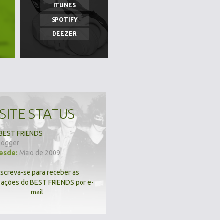
ITUNES
SPOTIFY
DEEZER
SITE STATUS
BEST FRIENDS
logger
desde:
Maio de 2009
nscreva-se para receber as
zações do BEST FRIENDS por e-
mail