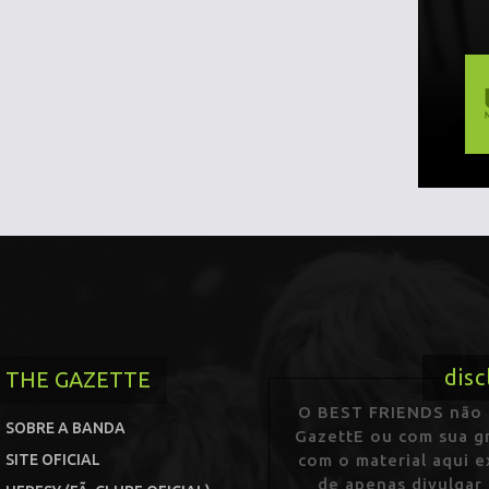
disc
THE GAZETTE
O BEST FRIENDS não p
SOBRE A BANDA
GazettE ou com sua gr
SITE OFICIAL
com o material aqui 
de apenas divulgar