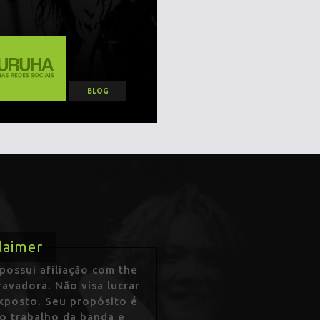
BLOG
laimer
ossui afiliação com the
avadora. Não visa lucrar
exposto. Seu propósito é
 o trabalho da banda e