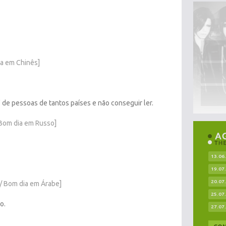
a em Chinês]
de pessoas de tantos países e não conseguir ler.
 Bom dia em Russo]
13.06
19.07
20.07
 / Bom dia em Árabe]
25.07
o.
27.07