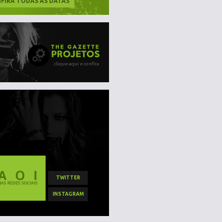
FIRA TODAS AS DATAS
clique aqui e confira
TWITTER
INSTAGRAM