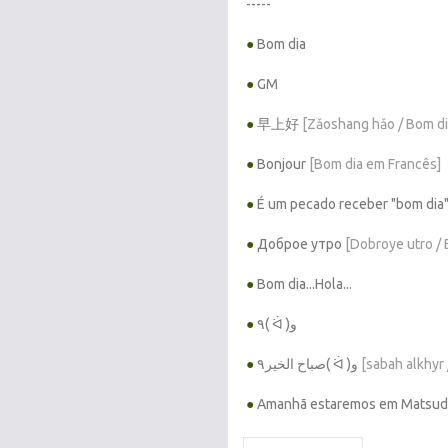
-----
●
Bom dia
●
GM
●
早上好
[Zǎoshang hǎo / Bom di
●
Bonjour
[Bom dia em Francês]
●
É um pecado receber "bom dia" 
●
Доброе утро
[Dobroye utro /
●
Bom dia...Hola...
●
٩( ᐛ )و
●
صباح الخير٩( ᐛ )و
[sabah alkhyr
●
Amanhã estaremos em Matsud