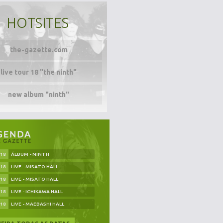
HOTSITES
the-gazette.com
live tour 18 "the ninth"
new album "ninth"
.18
ÁLBUM - NINTH
.18
LIVE - MISATO HALL
.18
LIVE - MISATO HALL
.18
LIVE - ICHIKAWA HALL
.18
LIVE - MAEBASHI HALL