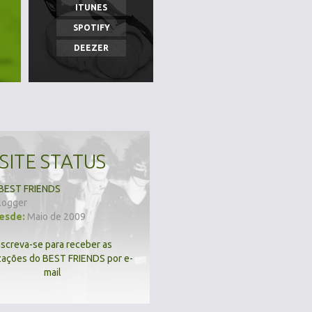
ITUNES
SPOTIFY
DEEZER
SITE STATUS
BEST FRIENDS
logger
desde:
Maio de 2009
nscreva-se para receber as
zações do BEST FRIENDS por e-
mail