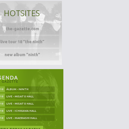
HOTSITES
the-gazette.com
live tour 18 "the ninth"
new album "ninth"
.18
ÁLBUM - NINTH
.18
LIVE - MISATO HALL
.18
LIVE - MISATO HALL
.18
LIVE - ICHIKAWA HALL
.18
LIVE - MAEBASHI HALL