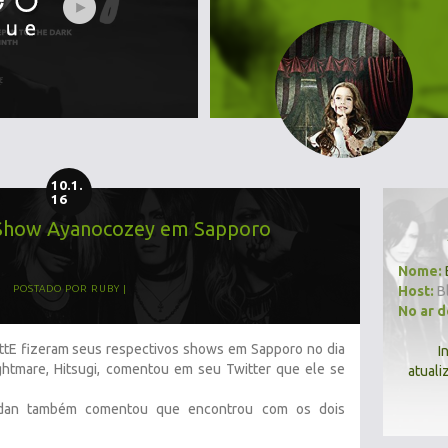
10.1.
16
e Show Ayanocozey em Sapporo
Nome:
Host:
B
POSTADO POR
RUBY
No ar 
ttE fizeram seus respectivos shows em Sapporo no dia
I
ightmare, Hitsugi, comentou em seu Twitter que ele se
atuali
dan também comentou que encontrou com os dois