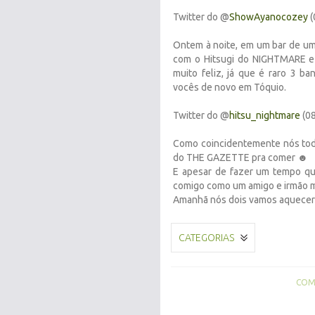
Twitter do @
ShowAyanocozey
(
Ontem à noite, em um bar de um
com o Hitsugi do NIGHTMARE e 
muito feliz, já que é raro 3 
vocês de novo em Tóquio.
Twitter do @
hitsu_nightmare
(08
Como coincidentemente nós tod
do THE GAZETTE pra comer ☻
E apesar de fazer um tempo q
comigo como um amigo e irmão m
Amanhã nós dois vamos aquecer
CATEGORIAS
COMP