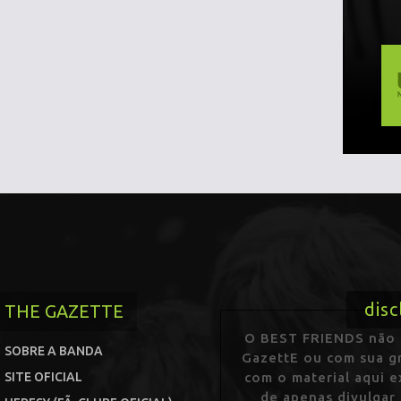
disc
THE GAZETTE
O BEST FRIENDS não p
SOBRE A BANDA
GazettE ou com sua gr
SITE OFICIAL
com o material aqui 
de apenas divulgar