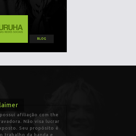
BLOG
laimer
ossui afiliação com the
avadora. Não visa lucrar
exposto. Seu propósito é
 o trabalho da banda e