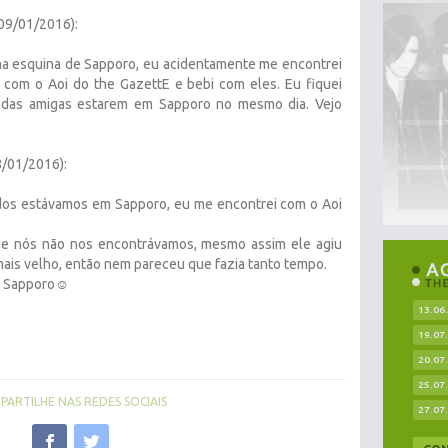
09/01/2016):
a esquina de Sapporo, eu acidentamente me encontrei
com o Aoi do the GazettE e bebi com eles. Eu fiquei
bandas amigas estarem em Sapporo no mesmo dia. Vejo
/01/2016):
os estávamos em Sapporo, eu me encontrei com o Aoi
ue nós não nos encontrávamos, mesmo assim ele agiu
ais velho, então nem pareceu que fazia tanto tempo.
 Sapporo☺︎
13.06
19.07
20.07
25.07
ARTILHE NAS REDES SOCIAIS
27.07