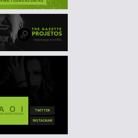
FIRA TODAS AS DATAS
clique aqui e confira
TWITTER
INSTAGRAM