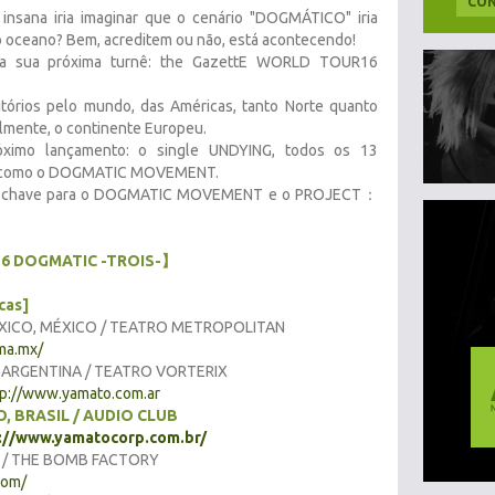
CON
nsana iria imaginar que o cenário "DOGMÁTICO" iria
 oceano? Bem, acreditem ou não, está acontecendo!
 a sua próxima turnê: the GazettE WORLD TOUR16
tórios pelo mundo, das Américas, tanto Norte quanto
almente, o continente Europeu.
ximo lançamento: o single UNDYING, todos os 13
s como o DOGMATIC MOVEMENT.
é a chave para o DOGMATIC MOVEMENT e o PROJECT：
16 DOGMATIC -TROIS-】
cas]
MÉXICO, MÉXICO / TEATRO METROPOLITAN
ma.mx/
S, ARGENTINA / TEATRO VORTERIX
tp://www.yamato.com.ar
, BRASIL / AUDIO CLUB
://www.yamatocorp.com.br/
A / THE BOMB FACTORY
com/