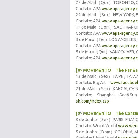
27 de Abril（Qua）TORONTO, C
Contato: APA
www.apa-agency.
29 de Abril （Sex）NEW YORK, 
Contato: APA
www.apa-agency.
1º de Maio（Dom）SÃO FRANCI
Contato: APA
www.apa-agency.
3 de Maio（Ter）LOS ANGELES, 
Contato: APA
www.apa-agency.
5 de Maio（Qui）VANCOUVER, 
Contato: APA
www.apa-agency.
[8º MOVIMENTO The Far Ea
13 de Maio（Sex）TAIPEI, TAIWA
Contato: Big Art
www.facebook
21 de Maio（Sáb）XANGAI, CHIN
Contato: Shanghai Sea&S
sh.com/index.asp
[9º MOVIMENTO The Contin
3 de Junho（Sex）PARIS, FRANÇA
Contato: Weird World
www.weird
5 de Junho（Dom）COLÔNIA, A