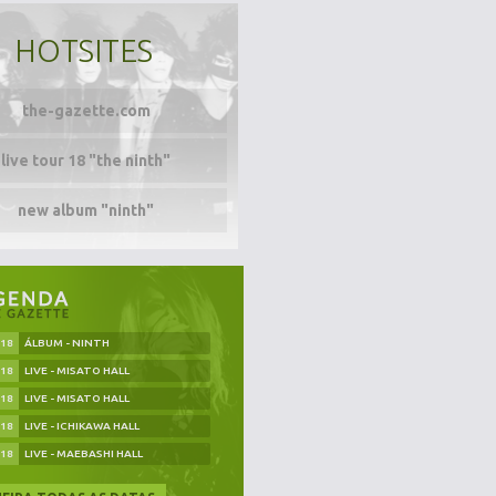
HOTSITES
the-gazette.com
live tour 18 "the ninth"
new album "ninth"
.18
ÁLBUM - NINTH
.18
LIVE - MISATO HALL
.18
LIVE - MISATO HALL
.18
LIVE - ICHIKAWA HALL
.18
LIVE - MAEBASHI HALL