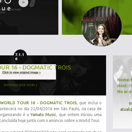
7.1.1
6
UR 16 - DOGMATIC TROIS
Nome:
Host:
B
POSTADO POR
RUBY
No ar 
WORLD TOUR 16 - DOGMATIC TROIS
, que inclui o
I
contecerá no dia 22/04/2016 em São Paulo, na casa de
atuali
organizando é a
Yamato Music
, que ontem iniciou uma
concluída hoje junto com o anúncio sobre a World Tour.