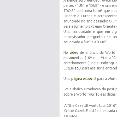
A banda surpreendeu revelando
partes - "UN" e "DUE" - e sim e
TROIS" será uma turnê que pas
Oriente e Europa e acrescenta
anunciado no ano passado: O 7º
será a turnê no Extremo Oriente e
Uma curiosidade é que em alg
entrevistador perguntou se te
anunciado a "Un" e a "Due".
No
vídeo
de anúncio da World 
movimentos (10º e 11º) e a "Gr
anteriormente (Single Undying), 
Clique
aqui
para assistir e entend
Uma
página especial
para a World
Veja abaixo a tradução do post 
sobre a World Tour 16 eas datas 
A “the GazettE world tour 2016”...
O the GazettE está na estrada 
DOGMA.