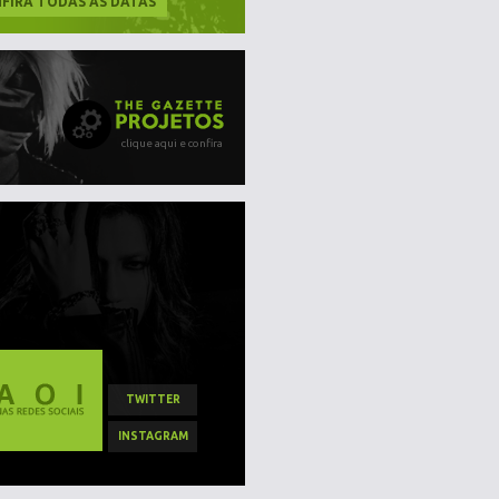
FIRA TODAS AS DATAS
clique aqui e confira
TWITTER
INSTAGRAM