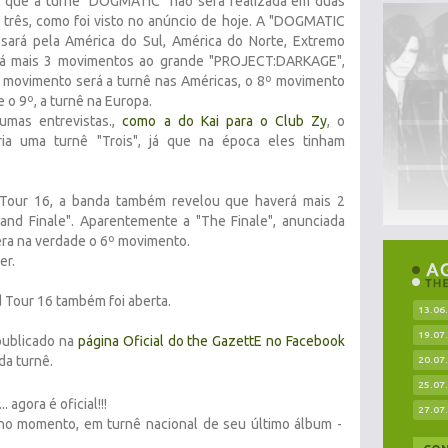
 que a turnê "DOGMATIC" não será realizada em duas
m três, como foi visto no anúncio de hoje. A "DOGMATIC
sará pela América do Sul, América do Norte, Extremo
rá mais 3 movimentos ao grande "PROJECT:DARKAGE",
 movimento será a turnê nas Américas, o 8º movimento
 o 9º, a turnê na Europa.
umas entrevistas.,
como a do Kai para o Club Zy
, o
ria uma turnê "Trois", já que na época eles tinham
Tour 16, a banda também revelou que haverá mais 2
and Finale". Aparentemente a "The Finale", anunciada
era na verdade o 6º movimento.
er.
 Tour 16 também foi aberta.
13.06
19.07
publicado na
página Oficial do the GazettE no Facebook
da turnê.
20.07
25.07
 agora é oficial!!!
27.07
no momento, em turnê nacional de seu último álbum -