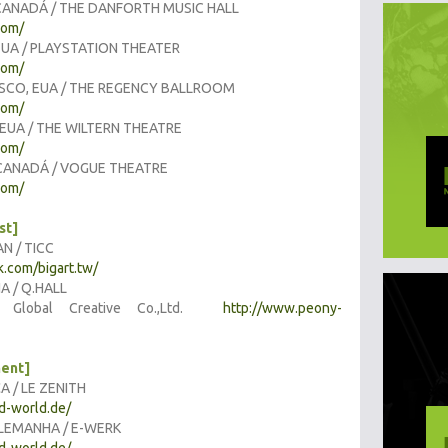
ANADÁ / THE DANFORTH MUSIC HALL
com/
EUA / PLAYSTATION THEATER
com/
SCO, EUA / THE REGENCY BALLROOM
com/
EUA / THE WILTERN THEATRE
com/
CANADÁ / VOGUE THEATRE
com/
st]
N / TICC
.com/bigart.tw/
A / Q.HALL
un Global Creative Co.,Ltd.
http://www.peony-
ent]
 / LE ZENITH
-world.de/
LEMANHA / E-WERK