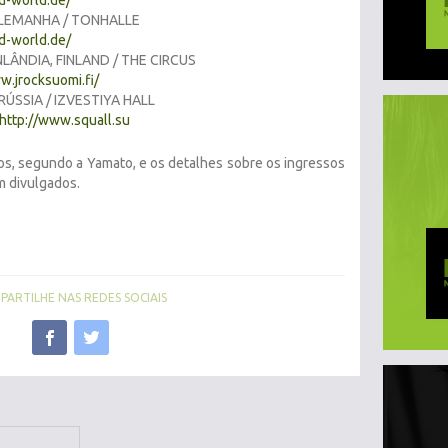
-world.de/
LEMANHA / TONHALLE
-world.de/
LÂNDIA, FINLAND / THE CIRCUS
w.jrocksuomi.fi/
SSIA / IZVESTIYA HALL
http://www.squall.su
os, segundo a Yamato, e os detalhes sobre os ingressos
m divulgados.
ARTILHE NAS REDES SOCIAIS