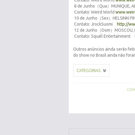
Contato: Weird World
www.weird
8 de Junho（Qua）MUNIQUE, A
Contato: Weird World
www.weird
10 de Junho（Sex）HELSINKI FIN
Contato: JrockSuomi
http://ww
12 de Junho（Dom）MOSCOU, RÚ
Contato: Squall Entertainment
Outros anúncios ainda serão feit
do show no Brasil ainda não fora
CATEGORIAS
COMP