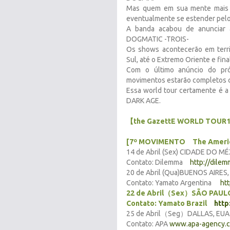
Mas quem em sua mente mais i
eventualmente se estender pelo
A banda acabou de anunciar
DOGMATIC -TROIS-
Os shows acontecerão em terri
Sul, até o Extremo Oriente e fin
Com o último anúncio do pró
movimentos estarão completo
Essa world tour certamente 
DARK AGE.
【the GazettE WORLD TOUR
[7º MOVIMENTO The Ameri
14 de Abril (Sex) CIDADE DO 
Contato: Dilemma
http://dilem
20 de Abril (Qua)BUENOS AIRE
Contato: Yamato Argentina
ht
22 de Abril（Sex）SÃO PAULO
Contato: Yamato Brazil
http
25 de Abril（Seg）DALLAS, EU
Contato: APA
www.apa-agency.