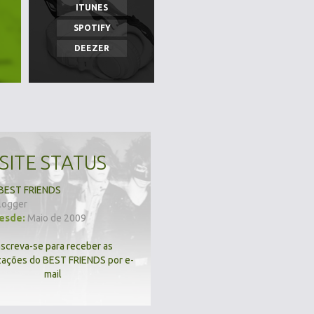
ITUNES
SPOTIFY
DEEZER
SITE STATUS
BEST FRIENDS
logger
desde:
Maio de 2009
nscreva-se para receber as
zações do BEST FRIENDS por e-
mail