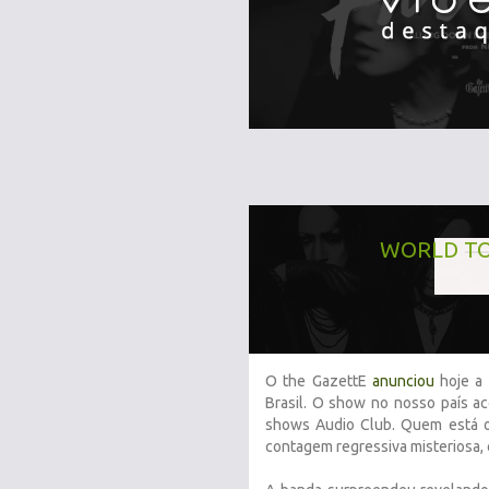
WORLD TO
O the GazettE
anunciou
hoje a
Brasil. O show no nosso país a
shows Audio Club. Quem está 
contagem regressiva misteriosa, 