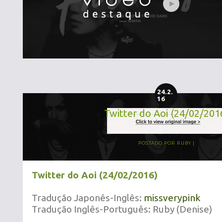
24.2.
16
Twitter do Aoi (24/02/201
POSTADO POR
RUBY
Twitter do Aoi (24/02/2016)
Tradução Japonês-Inglês:
missverypink
Tradução Inglês-Português: Ruby (Denise)