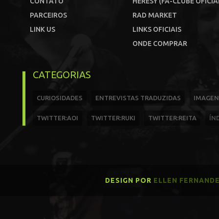
CONTATO
HERESY (FÃ-CLUBE OFICIA
PARCEIROS
RAD MARKET
LINK US
LINKS OFICIAIS
ONDE COMPRAR
CATEGORIAS
CURIOSIDADES
ENTREVISTAS TRADUZIDAS
IMAGEN
TWITTER:AOI
TWITTER:RUKI
TWITTER:REITA
ÍN
DESIGN POR
ELLEN FERNAND