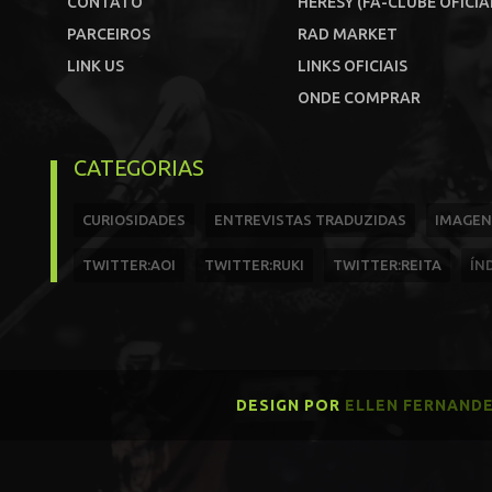
CONTATO
HERESY (FÃ-CLUBE OFICIA
PARCEIROS
RAD MARKET
LINK US
LINKS OFICIAIS
ONDE COMPRAR
CATEGORIAS
CURIOSIDADES
ENTREVISTAS TRADUZIDAS
IMAGEN
TWITTER:AOI
TWITTER:RUKI
TWITTER:REITA
ÍN
DESIGN POR
ELLEN FERNAND