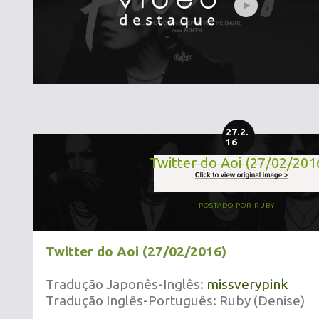
27.2.
16
Twitter do Aoi (27/02/201
POSTADO POR
RUBY
Twitter do Aoi (27/02/2016)
Tradução Japonês-Inglês:
missverypink
Tradução Inglês-Português: Ruby (Denise)