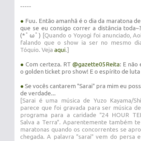
-----
●
Fuu. Então amanhã é o dia da maratona de 
que se eu consigo correr a distância toda
(*ﾟωﾟ)
[Quando o Yoyogi foi anunciado, A
falando que o show ia ser no mesmo di
Tóquio. Veja
aqui
.]
●
Com certeza. RT
@gazette05Reita
: E não
o golden ticket pro show! E o espírito de lu
●
Se vocês cantarem "Sarai" pra mim eu pos
de verdade...
[Sarai é uma música de Yuzo Kayama/Shi
parece que foi gravada para ser música d
programa para a caridade "24 HOUR TE
Salva a Terra". Aparentemente também te
maratonas quando os concorrentes se apro
chegada. A palavra "sarai" vem do persa e