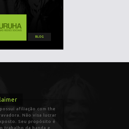
BLOG
laimer
ossui afiliação com the
avadora. Não visa lucrar
exposto. Seu propósito é
 o trabalho da banda e