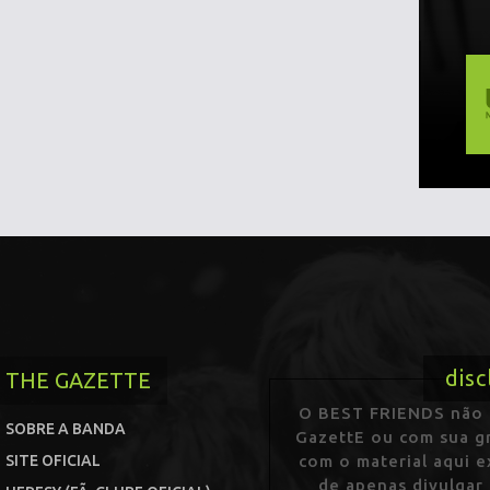
disc
THE GAZETTE
O BEST FRIENDS não p
SOBRE A BANDA
GazettE ou com sua gr
SITE OFICIAL
com o material aqui 
de apenas divulgar