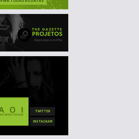
FIRA TODAS AS DATAS
clique aqui e confira
TWITTER
INSTAGRAM