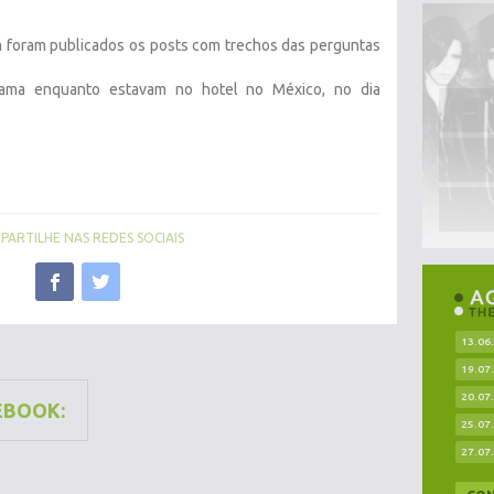
 foram publicados os posts com trechos das perguntas
rama enquanto estavam no hotel no México, no dia
ARTILHE NAS REDES SOCIAIS
13.06
19.07
20.07
EBOOK:
25.07
27.07