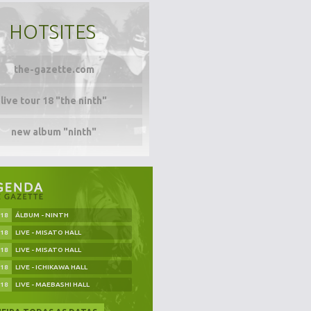
HOTSITES
the-gazette.com
live tour 18 "the ninth"
new album "ninth"
.18
ÁLBUM - NINTH
.18
LIVE - MISATO HALL
.18
LIVE - MISATO HALL
.18
LIVE - ICHIKAWA HALL
.18
LIVE - MAEBASHI HALL