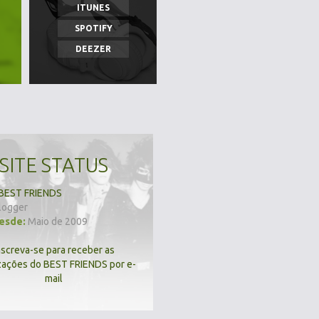
ITUNES
SPOTIFY
DEEZER
SITE STATUS
BEST FRIENDS
logger
desde:
Maio de 2009
nscreva-se para receber as
zações do BEST FRIENDS por e-
mail