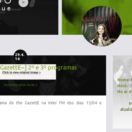
29.4.
16
GazettE~] 2º e 3º programas
Nome:
Host:
B
POSTADO POR
RUBY
No ar 
rama do the GazettE na Inter FM dos dias 15/04 e
I
atuali