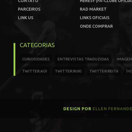
CONTATO
HERESY (FÃ-CLUBE OFICIA
PARCEIROS
RAD MARKET
LINK US
LINKS OFICIAIS
ONDE COMPRAR
CATEGORIAS
CURIOSIDADES
ENTREVISTAS TRADUZIDAS
IMAGEN
TWITTER:AOI
TWITTER:RUKI
TWITTER:REITA
ÍN
DESIGN POR
ELLEN FERNAND