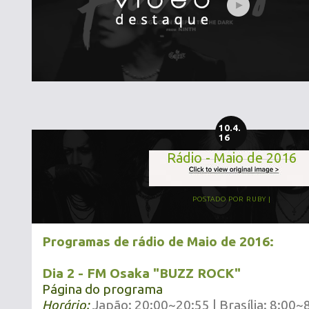
10.4.
16
Rádio - Maio de 2016
POSTADO POR
RUBY
Programas de rádio de Maio de 2016:
Dia 2 - FM Osaka "BUZZ ROCK"
Página do programa
Horário:
Japão: 20:00~20:55 | Brasília: 8:00~