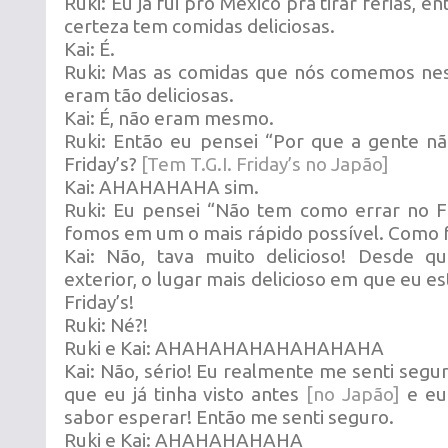
Ruki: Eu já fui pro México pra tirar férias, 
certeza tem comidas deliciosas.
Kai: É.
Ruki: Mas as comidas que nós comemos nes
eram tão deliciosas.
Kai: É, não eram mesmo.
Ruki: Então eu pensei “Por que a gente não
Friday’s?
[Tem T.G.I. Friday’s no Japão]
Kai: AHAHAHAHA sim.
Ruki: Eu pensei “Não tem como errar no Fr
fomos em um o mais rápido possível. Como f
Kai: Não, tava muito delicioso! Desde 
exterior, o lugar mais delicioso em que eu es
Friday’s!
Ruki: Né?!
Ruki e Kai: AHAHAHAHAHAHAHAHA
Kai: Não, sério! Eu realmente me senti segu
que eu já tinha visto antes
[no Japão]
e eu
sabor esperar! Então me senti seguro.
Ruki e Kai: AHAHAHAHAHA