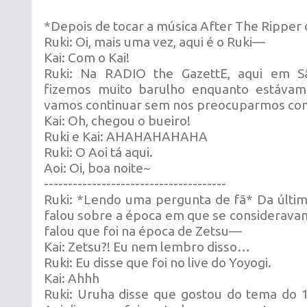
*Depois de tocar a música After The Ripper
Ruki: Oi, mais uma vez, aqui é o Ruki—
Kai: Com o Kai!
Ruki: Na RADIO the GazettE, aqui em Sã
fizemos muito barulho enquanto estávam
vamos continuar sem nos preocuparmos com
Kai: Oh, chegou o bueiro!
Ruki e Kai: AHAHAHAHAHA
Ruki: O Aoi tá aqui.
Aoi: Oi, boa noite~
--------------------------------------
Ruki: *Lendo uma pergunta de fã* Da últi
falou sobre a época em que se consideravam 
falou que foi na época de Zetsu—
Kai: Zetsu?! Eu nem lembro disso…
Ruki: Eu disse que foi no live do Yoyogi.
Kai: Ahhh
Ruki: Uruha disse que gostou do tema do 1