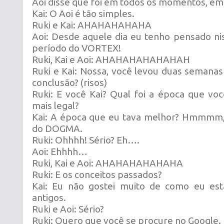
Aoi disse que foi em todos os momentos, em 
Kai: O Aoi é tão simples.
Ruki e Kai: AHAHAHAHAHA
Aoi: Desde aquele dia eu tenho pensado nis
período do VORTEX!
Ruki, Kai e Aoi: AHAHAHAHAHAHAH
Ruki e Kai: Nossa, você levou duas semanas
conclusão? (risos)
Ruki: E você Kai? Qual foi a época que vo
mais legal?
Kai: A época que eu tava melhor? Hmmmm
do DOGMA.
Ruki: Ohhhh! Sério? Eh….
Aoi: Ehhhh…
Ruki, Kai e Aoi: AHAHAHAHAHAHA
Ruki: E os conceitos passados?
Kai: Eu não gostei muito de como eu est
antigos.
Ruki e Aoi: Sério?
Ruki: Quero que você se procure no Google.