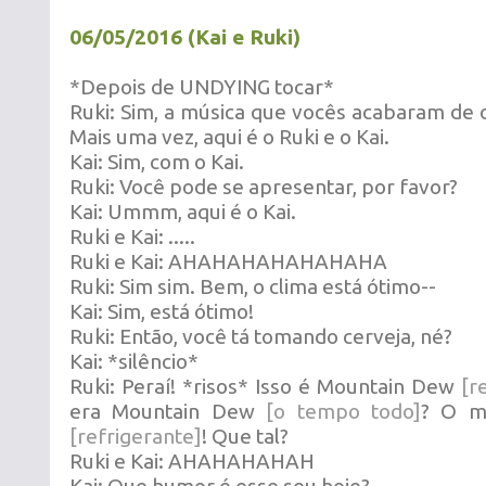
06/05/2016 (Kai e Ruki)
*Depois de UNDYING tocar*
Ruki: Sim, a música que vocês acabaram de 
Mais uma vez, aqui é o Ruki e o Kai.
Kai: Sim, com o Kai.
Ruki: Você pode se apresentar, por favor?
Kai: Ummm, aqui é o Kai.
Ruki e Kai: .....
Ruki e Kai: AHAHAHAHAHAHAHA
Ruki: Sim sim. Bem, o clima está ótimo--
Kai: Sim, está ótimo!
Ruki: Então, você tá tomando cerveja, né?
Kai: *silêncio*
Ruki: Peraí! *risos* Isso é Mountain Dew
[r
era Mountain Dew
[o tempo todo]
? O m
[refrigerante]
! Que tal?
Ruki e Kai: AHAHAHAHAH