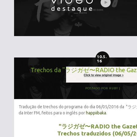
10.5.
16
Trechos da "ラジガゼ〜RADIO the Gazet
POSTADO POR
RUBY
Tradução de trechos do programa do dia 06/05/2016 da "
da Inter FM, feitos para o inglês por
happiibaka
.
"ラジガゼ〜RADIO the Gazet
Trechos traduzidos (
06/05/2