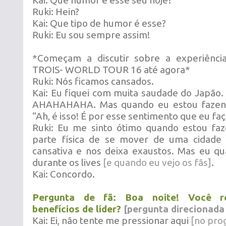
Kai: Que humor é esse seu hoje?
Ruki: Hein?
Kai: Que tipo de humor é esse?
Ruki: Eu sou sempre assim!
*Começam a discutir sobre a experiênc
TROIS- WORLD TOUR 16 até agora*
Ruki: Nós ficamos cansados.
Kai: Eu fiquei com muita saudade do Japão. 
AHAHAHAHA. Mas quando eu estou fazend
“Ah, é isso! É por esse sentimento que eu faç
Ruki: Eu me sinto ótimo quando estou faz
parte física de se mover de uma cidade
cansativa e nos deixa exaustos. Mas eu q
durante os lives
[e quando eu vejo os fãs]
.
Kai: Concordo.
Pergunta de fã: Boa noite! Você r
benefícios de líder?
[pergunta direcionada 
Kai: Ei, não tente me pressionar aqui
[no pro