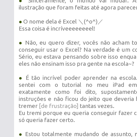
●
Sinceramente, o mundo vai mudar. A
ilustração que foram feitas até agora parecem
●
O nome dela é Excel ＼(^o^)／
Essa coisa é incríveeeeeeeel!
●
Não, eu quero dizer, vocês não acham t
conseguir usar o Excel? Na verdade é um c
Sério, eu estava pensando sobre isso enqua
eles não ensinam isso pra gente na escola~?
●
É tão incrível poder aprender na escol
sentei com o tutorial no meu iPad e
exatamente como foi dito, supostament
instruções e não ficou do jeito que deveria 
tremer
[de frustração]
tantas vezes.
Eu tremi porque eu queria conseguir fazer 
só queria fazer certo.
●
Estou totalmente mudando de assunto, m