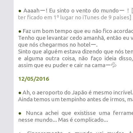
●
Aaaahー! Eu sinto o vento do mundoー！
ter ficado em 1º lugar no iTunes de 9 países]
●
Faz um bom tempo que eu não fico acordado
Tenho que levantar cedo amanhã, então eu 
que nós chegarmos no hotelー.
Sinto que alguém estava dizendo que nós te
e alguma outra coisa, não faço ideia diss
assim que eu puder e cair na camaー💦
12/05/2016
●
Ah, o aeroporto do Japão é mesmo incrível
Ainda temos um tempinho antes de irmos, ma
●
Nunca achei que existisse uma ferram
nesse mundo... Mas é complicado...