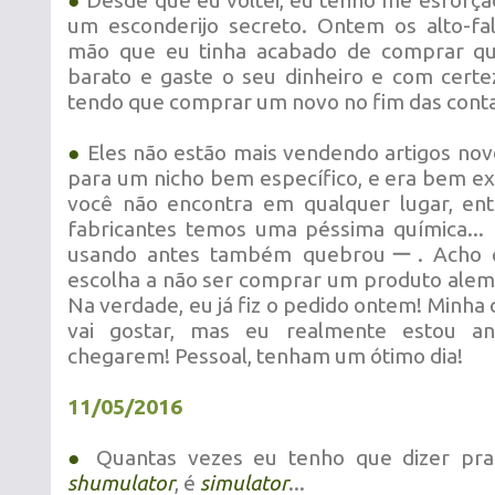
●
Desde que eu voltei, eu tenho me esforçad
um esconderijo secreto. Ontem os alto-fa
mão que eu tinha acabado de comprar q
barato e gaste o seu dinheiro e com certe
tendo que comprar um novo no fim das conta
●
Eles não estão mais vendendo artigos nov
para um nicho bem específico, e era bem ex
você não encontra em qualquer lugar, en
fabricantes temos uma péssima química...
usando antes também quebrouー. Acho 
escolha a não ser comprar um produto alem
Na verdade, eu já fiz o pedido ontem! Minha
vai gostar, mas eu realmente estou an
chegarem! Pessoal, tenham um ótimo dia!
11/05/2016
●
Quantas vezes eu tenho que dizer pra
shumulator
, é
simulator
...