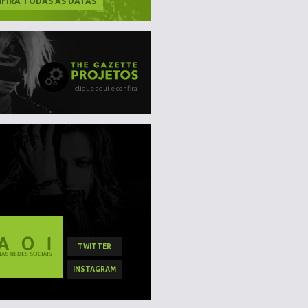
FIRA TODAS AS DATAS
clique aqui e confira
TWITTER
INSTAGRAM