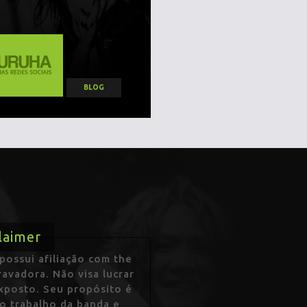
BLOG
laimer
ossui afiliação com the
avadora. Não visa lucrar
exposto. Seu propósito é
 o trabalho da banda e