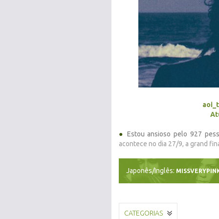
aoi_
At
●
Estou ansioso pelo 927 pes
acontece no dia 27/9, a grand f
Japonês/Inglês:
MISSVERYPIN
CATEGORIAS