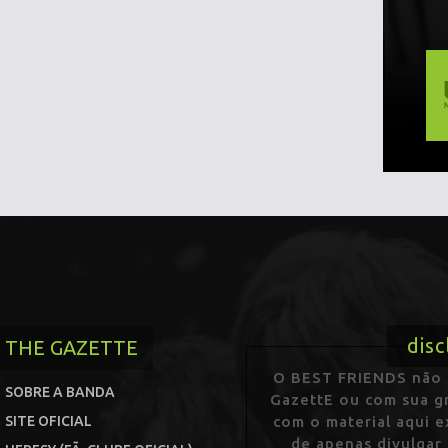
disc
THE GAZETTE
O BEST FRIENDS não p
SOBRE A BANDA
GazettE ou com sua gr
SITE OFICIAL
com o material aqui 
de apenas divulgar