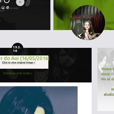
19.5.
16
r do Aoi (16/05/2016)
Nome:
Host:
B
POSTADO POR
RUBY
No ar 
I
atuali