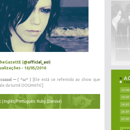
theGazettE (@
official_aoi
)
ualizações - 16/05/2016
soaaaalー( ^ω^ )
[Ele está se referindo ao show que
inale da turnê DOGMATIC]
13.06
19.07
| Inglês/Português: Ruby (Denise)
K
20.07
25.07
27.07