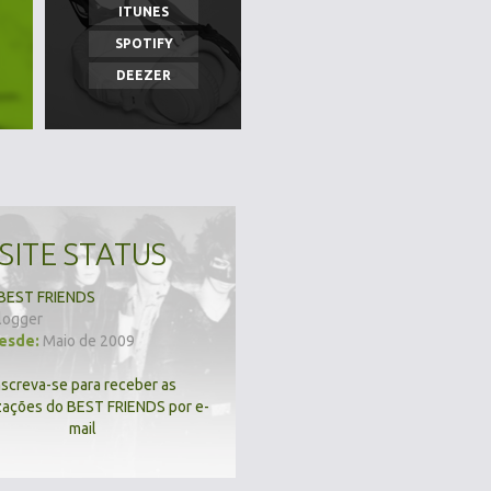
ITUNES
SPOTIFY
DEEZER
SITE STATUS
BEST FRIENDS
logger
desde:
Maio de 2009
nscreva-se para receber as
zações do BEST FRIENDS por e-
mail