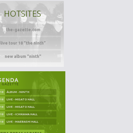
HOTSITES
the-gazette.com
live tour 18 "the ninth"
new album "ninth"
.18
ÁLBUM - NINTH
.18
LIVE - MISATO HALL
.18
LIVE - MISATO HALL
.18
LIVE - ICHIKAWA HALL
.18
LIVE - MAEBASHI HALL