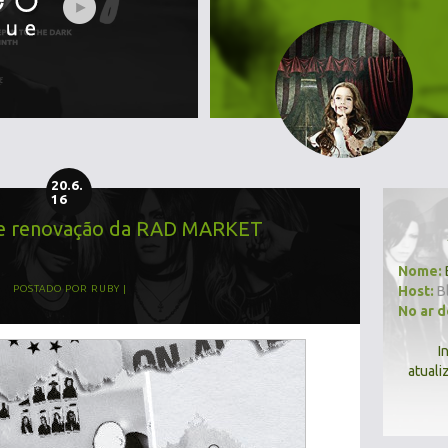
20.6.
16
re renovação da RAD MARKET
Nome:
Host:
B
POSTADO POR
RUBY
No ar 
I
atuali