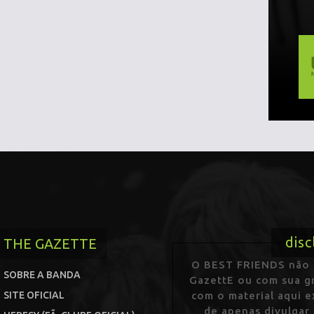
disc
THE GAZETTE
O BEST FRIENDS não p
SOBRE A BANDA
GazettE ou com sua gr
SITE OFICIAL
com o material aqui 
de apenas divulgar