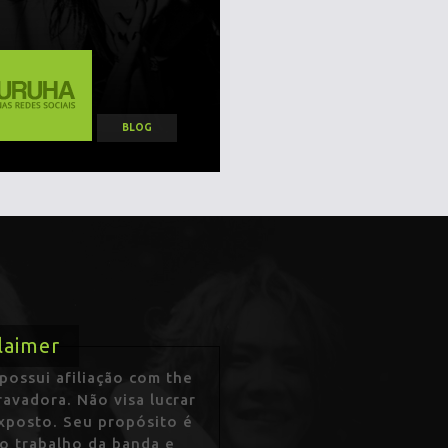
BLOG
laimer
ossui afiliação com the
avadora. Não visa lucrar
exposto. Seu propósito é
 o trabalho da banda e