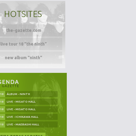
HOTSITES
the-gazette.com
live tour 18 "the ninth"
new album "ninth"
.18
ÁLBUM - NINTH
.18
LIVE - MISATO HALL
.18
LIVE - MISATO HALL
.18
LIVE - ICHIKAWA HALL
.18
LIVE - MAEBASHI HALL