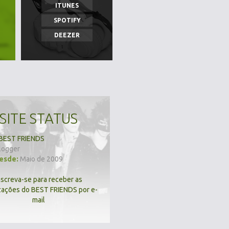
ITUNES
SPOTIFY
DEEZER
SITE STATUS
BEST FRIENDS
logger
desde:
Maio de 2009
nscreva-se para receber as
zações do BEST FRIENDS por e-
mail