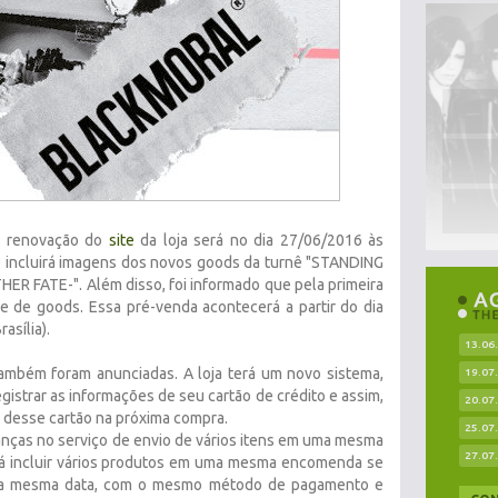
 renovação do
site
da loja será no dia 27/06/2016 às
), e incluirá imagens dos novos goods da turnê "STANDING
 FATE-". Além disso, foi informado que pela primeira
e de goods. Essa pré-venda acontecerá a partir do dia
asília).
13.06
mbém foram anunciadas. A loja terá um novo sistema,
19.07
strar as informações de seu cartão de crédito e assim,
20.07
 desse cartão na próxima compra.
25.07
nças no serviço de envio de vários itens em uma mesma
27.07
 incluir vários produtos em uma mesma encomenda se
 na mesma data, com o mesmo método de pagamento e