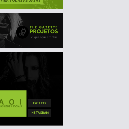
FIRA TODAS AS DATAS
clique aqui e confira
TWITTER
INSTAGRAM