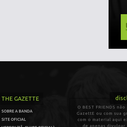
disc
THE GAZETTE
O BEST FRIENDS não p
SOBRE A BANDA
GazettE ou com sua gr
SITE OFICIAL
com o material aqui 
de apenas divulgar