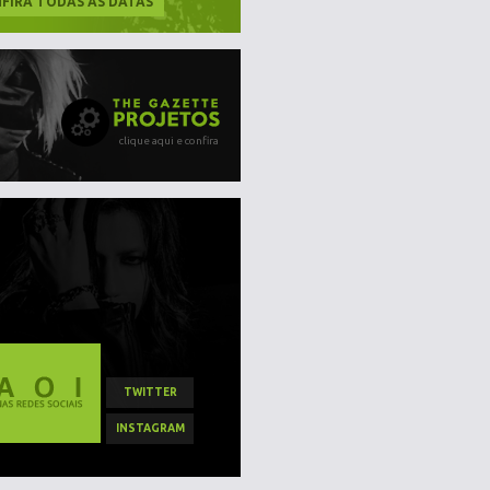
FIRA TODAS AS DATAS
clique aqui e confira
TWITTER
INSTAGRAM