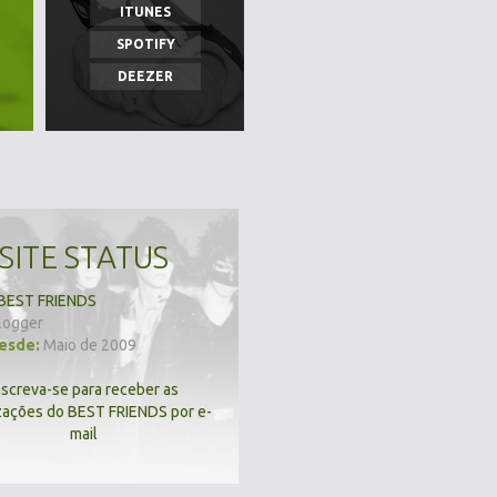
ITUNES
SPOTIFY
DEEZER
SITE STATUS
BEST FRIENDS
logger
desde:
Maio de 2009
nscreva-se para receber as
zações do BEST FRIENDS por e-
mail