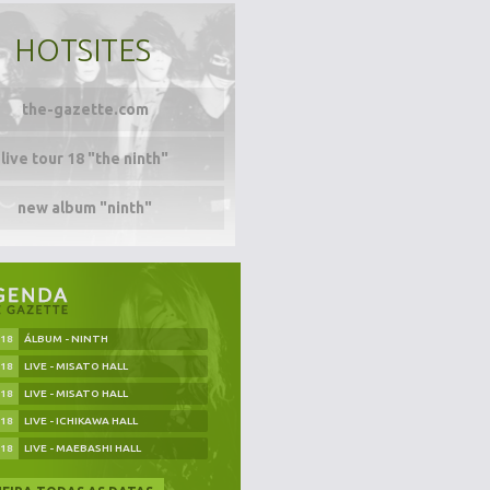
HOTSITES
the-gazette.com
live tour 18 "the ninth"
new album "ninth"
.18
ÁLBUM - NINTH
.18
LIVE - MISATO HALL
.18
LIVE - MISATO HALL
.18
LIVE - ICHIKAWA HALL
.18
LIVE - MAEBASHI HALL