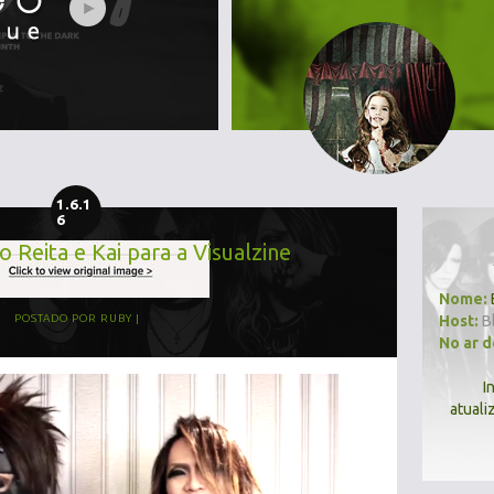
1.6.1
6
 Reita e Kai para a Visualzine
Nome:
Host:
B
POSTADO POR
RUBY
No ar 
I
atuali