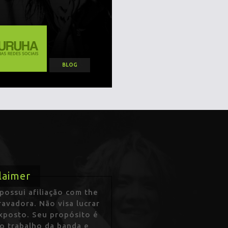
BLOG
laimer
ossui afiliação com the
avadora. Não visa lucrar
exposto. Seu propósito é
 o trabalho da banda e