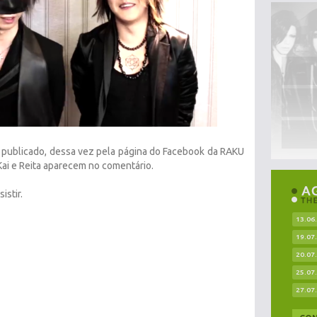
 publicado, dessa vez pela página do Facebook da RAKU
Kai e Reita aparecem no comentário.
istir.
13.06
19.07
20.07
25.07
27.07