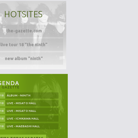
HOTSITES
the-gazette.com
live tour 18 "the ninth"
new album "ninth"
.18
ÁLBUM - NINTH
.18
LIVE - MISATO HALL
.18
LIVE - MISATO HALL
.18
LIVE - ICHIKAWA HALL
.18
LIVE - MAEBASHI HALL