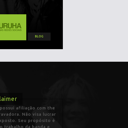
BLOG
laimer
ossui afiliação com the
avadora. Não visa lucrar
exposto. Seu propósito é
 o trabalho da banda e