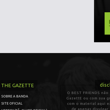
disc
THE GAZETTE
O BEST FRIENDS não p
SOBRE A BANDA
GazettE ou com sua gr
SITE OFICIAL
com o material aqui 
de apenas divulgar