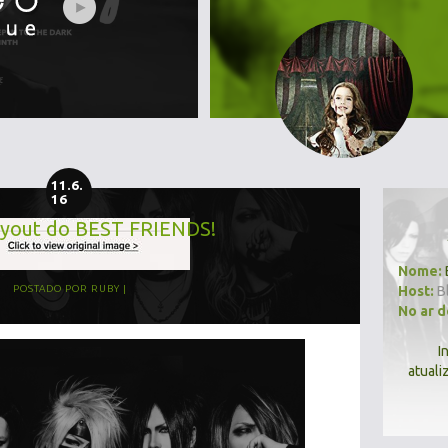
11.6.
16
yout do BEST FRIENDS!
Nome:
Host:
B
POSTADO POR
RUBY
No ar 
I
atuali