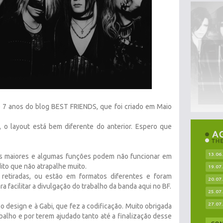
e 7 anos do blog BEST FRIENDS, que foi criado em Maio
 o layout está bem diferente do anterior. Espero que
13.06
as maiores e algumas funções podem não funcionar em
dito que não atrapalhe muito.
19.07
retiradas, ou estão em formatos diferentes e foram
20.07
 facilitar a divulgação do trabalho da banda aqui no BF.
25.07
27.07
o design e à Gabi, que fez a codificação. Muito obrigada
balho e por terem ajudado tanto até a finalização desse