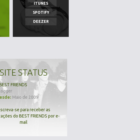
ITUNES
SPOTIFY
DEEZER
SITE STATUS
BEST FRIENDS
logger
desde:
Maio de 2009
nscreva-se para receber as
zações do BEST FRIENDS por e-
mail