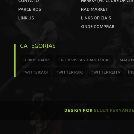
CONTATO
HERESY (FÃ-CLUBE OFICIA
PARCEIROS
RAD MARKET
LINK US
LINKS OFICIAIS
ONDE COMPRAR
CATEGORIAS
CURIOSIDADES
ENTREVISTAS TRADUZIDAS
IMAGEN
TWITTER:AOI
TWITTER:RUKI
TWITTER:REITA
ÍN
DESIGN POR
ELLEN FERNAND