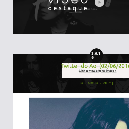
2.6.1
6
Twitter do Aoi (02/06/201
POSTADO POR
RUBY