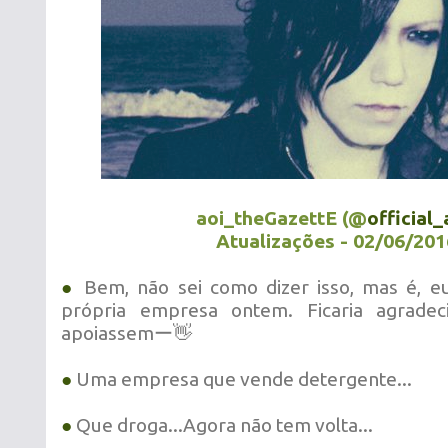
aoi_theGazettE (@
official_
Atualizações - 02/06/201
●
Bem, não sei como dizer isso, mas é, e
própria empresa ontem. Ficaria agrade
apoiassemー👋
●
Uma empresa que vende detergente...
●
Que droga...Agora não tem volta...