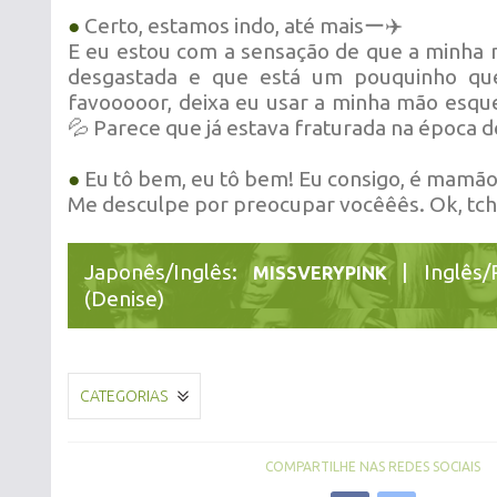
●
Certo, estamos indo, até maisー✈️
E eu estou com a sensação de que a minha m
desgastada e que está um pouquinho qu
favooooor, deixa eu usar a minha mão esq
💦 Parece que já estava fraturada na época 
●
Eu tô bem, eu tô bem! Eu consigo, é mamão
Me desculpe por preocupar vocêêês. Ok, tch
Japonês/Inglês:
| Inglês/
MISSVERYPINK
(Denise)
CATEGORIAS
COMPARTILHE NAS REDES SOCIAIS