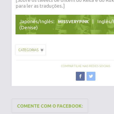
[Sobre os tweets de ontem do Reita e do Ruk
para ler as traduções.]
Japonês/Inglês:
| Inglês/
MISSVERYPINK
(Denise)
CATEGORIAS
COMPARTILHE NAS REDES SOCIAIS
COMENTE COM O FACEBOOK: