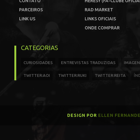
CONTATO
HERESY (FÃ-CLUBE OFICIA
PARCEIROS
RAD MARKET
LINK US
LINKS OFICIAIS
ONDE COMPRAR
CATEGORIAS
CURIOSIDADES
ENTREVISTAS TRADUZIDAS
IMAGEN
TWITTER:AOI
TWITTER:RUKI
TWITTER:REITA
ÍN
DESIGN POR
ELLEN FERNAND