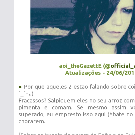
aoi_theGazettE (@
official_
Atualizações - 24/06/201
●
Por que aqueles 2 estão falando sobre cois
ˇ_ˇ･｡)
Fracassos? Salpiquem eles no seu arroz com
pimenta e comam. Se mesmo assim vo
superado, eu empresto isso aqui (*bate no 
chorarem.