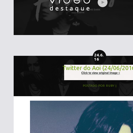
24.6.
16
Twitter do Aoi (24/06/201
POSTADO POR
RUBY