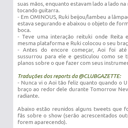
suas mãos, enquanto estavam lado a lado n
tocando guitarra.
- Em OMINOUS, Ruki beijou/lambeu a lâmpa
estava segurando e abaixou o objeto de form
boca.
- Teve uma interação reituki onde Reita 
mesma plataforma e Ruki colocou o seu braço
- Antes do encore começar, Aoi foi até
sussurrou para ele e gesticulou como se 
planos sobre o que fazer com seus instrume
Traduções dos reports da @
CLUBGAZETTE
:
- Nunca vi o Aoi tão feliz quanto quando o 
braço ao redor dele durante Tomorrow Neve
radiante.
Abaixo estão reunidos alguns tweets que 
fãs sobre o show (serão acrescentados ou
forem aparecendo).