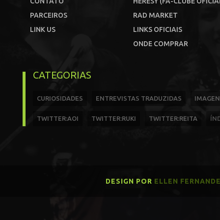
CONTATO
HERESY (FÃ-CLUBE OFICIA
PARCEIROS
RAD MARKET
LINK US
LINKS OFICIAIS
ONDE COMPRAR
CATEGORIAS
CURIOSIDADES
ENTREVISTAS TRADUZIDAS
IMAGEN
TWITTER:AOI
TWITTER:RUKI
TWITTER:REITA
ÍN
DESIGN POR
ELLEN FERNAND