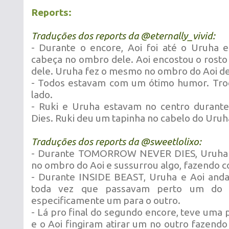
Reports:
Traduções dos reports da @
eternally_vivid
:
- Durante o encore, Aoi foi até o Uruha 
cabeça no ombro dele. Aoi encostou o rosto
dele. Uruha fez o mesmo no ombro do Aoi de
- Todos estavam com um ótimo humor. Tro
lado.
- Ruki e Uruha estavam no centro duran
Dies. Ruki deu um tapinha no cabelo do Uru
Traduções dos reports da @
sweetlolixo
:
- Durante TOMORROW NEVER DIES, Uruha 
no ombro do Aoi e sussurrou algo, fazendo c
- Durante INSIDE BEAST, Uruha e Aoi and
toda vez que passavam perto um do 
especificamente um para o outro.
- Lá pro final do segundo encore, teve uma
e o Aoi fingiram atirar um no outro fazend