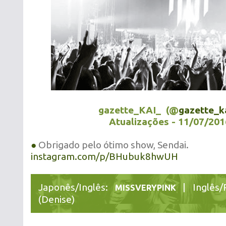
gazette_KAI_ (@
gazette_k
Atualizações - 11/07/201
●
Obrigado pelo ótimo show, Sendai.
instagram.com/p/BHubuk8hwUH
Japonês/Inglês:
| Inglês/
MISSVERYPINK
(Denise)