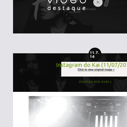
11.7.
16
Instagram do Kai (11/07/20
POSTADO POR
RUBY