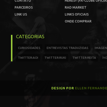
CONTATO
HERESY (FÃ-CLUBE OFICIA
PARCEIROS
RAD MARKET
LINK US
LINKS OFICIAIS
ONDE COMPRAR
CATEGORIAS
CURIOSIDADES
ENTREVISTAS TRADUZIDAS
IMAGEN
TWITTER:AOI
TWITTER:RUKI
TWITTER:REITA
ÍN
DESIGN POR
ELLEN FERNAND