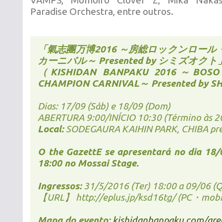
VAMPS, Momoiro Clover Z, Mika Nakas
Paradise Orchestra, entre outros.
「氣志團万博2016 ～房総ロックンロー
カーニバル～ Presented by シミズオクト
（KISHIDAN BANPAKU 2016～BOSO
CHAMPION CARNIVAL～ Presented by 
Dias: 17/09 (Sáb) e 18/09 (Dom)
ABERTURA 9:00/INÍCIO 10:30 (Término às 2
Local:
SODEGAURA KAIHIN PARK, CHIBA pre
O the GazettE se apresentará no dia 18/
18:00 no Mossai Stage.
Ingressos:
31/5/2016 (Ter) 18:00 a 09/06 (Q
【URL】 http://eplus.jp/ksd16tg/ (PC・mob
Mapa do evento:
kishidanbanpaku.com/are