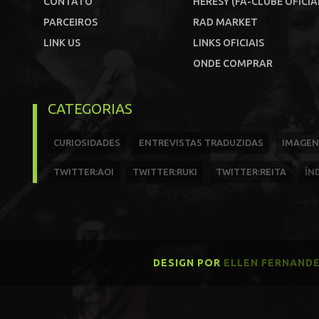
CONTATO
HERESY (FÃ-CLUBE OFICIA
PARCEIROS
RAD MARKET
LINK US
LINKS OFICIAIS
ONDE COMPRAR
CATEGORIAS
CURIOSIDADES
ENTREVISTAS TRADUZIDAS
IMAGEN
TWITTER:AOI
TWITTER:RUKI
TWITTER:REITA
ÍN
DESIGN POR
ELLEN FERNAND