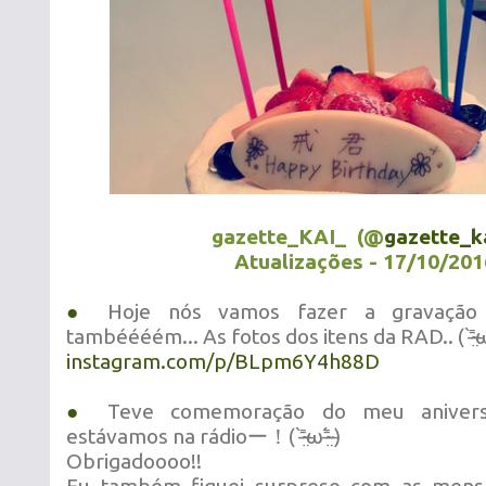
gazette_KAI_ (@
gazette_k
Atualizações - 17/10/201
●
Hoje nós vamos fazer a gravação d
tambéééém... As fotos dos itens da RAD.. ( ⁼̴̶̤̀ω⁼̴̶
instagram.com/p/BLpm6Y4h88D
●
Teve comemoração do meu anivers
estávamos na rádioー！( ⁼̴̶̤̀ω⁼̴̶̤́ )
Obrigadoooo!!