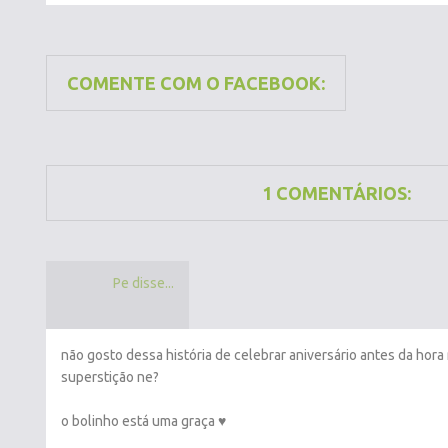
COMENTE COM O FACEBOOK:
1 COMENTÁRIOS:
Pe disse...
não gosto dessa história de celebrar aniversário antes da ho
superstição ne?
o bolinho está uma graça ♥