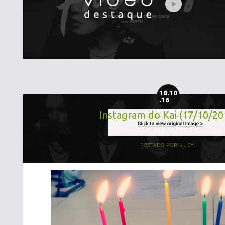
18.10
.16
Instagram do Kai (17/10/20
POSTADO POR
RUBY