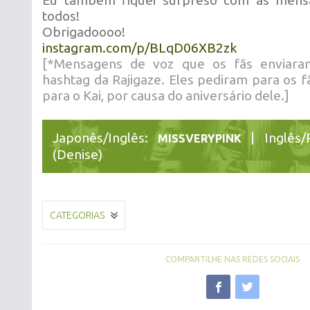
Eu também fiquei surpreso com as mens
todos!
Obrigadoooo!
instagram.com/p/BLqD06XB2zk
[*Mensagens de voz que os fãs enviara
hashtag da Rajigaze. Eles pediram para os 
para o Kai, por causa do aniversário dele.]
Japonês/Inglês:
| Inglês/
MISSVERYPINK
(Denise)
CATEGORIAS
COMPARTILHE NAS REDES SOCIAIS