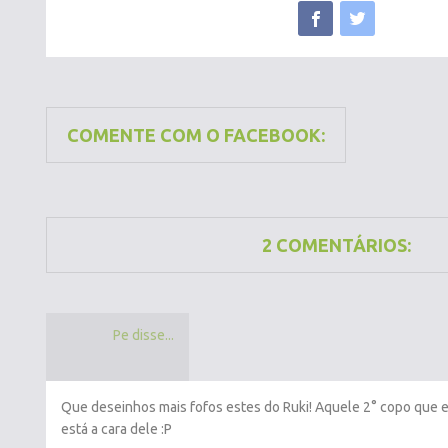
COMENTE COM O FACEBOOK:
2 COMENTÁRIOS:
Pe disse...
Que deseinhos mais fofos estes do Ruki! Aquele 2° copo que e
está a cara dele :P