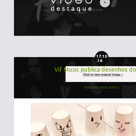
17.10
.16
Vif Music publica desenhos do
POSTADO POR
RUBY