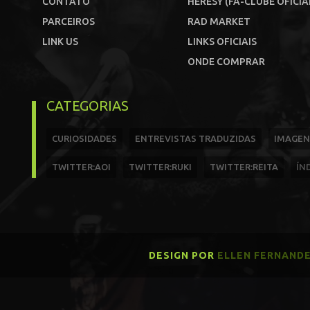
CONTATO
HERESY (FÃ-CLUBE OFICIA
PARCEIROS
RAD MARKET
LINK US
LINKS OFICIAIS
ONDE COMPRAR
CATEGORIAS
CURIOSIDADES
ENTREVISTAS TRADUZIDAS
IMAGEN
TWITTER:AOI
TWITTER:RUKI
TWITTER:REITA
ÍN
DESIGN POR
ELLEN FERNAND