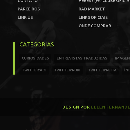
CONTATO
HERESY (FÃ-CLUBE OFICIA
PARCEIROS
RAD MARKET
LINK US
LINKS OFICIAIS
ONDE COMPRAR
CATEGORIAS
CURIOSIDADES
ENTREVISTAS TRADUZIDAS
IMAGEN
TWITTER:AOI
TWITTER:RUKI
TWITTER:REITA
ÍN
DESIGN POR
ELLEN FERNAND