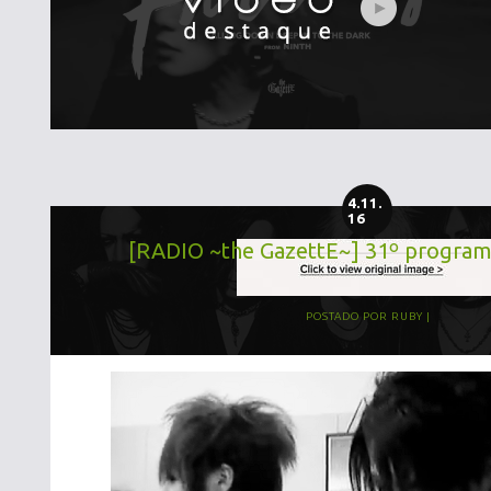
4.11.
16
[RADIO ~the GazettE~] 31º programa
POSTADO POR
RUBY