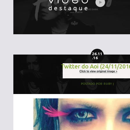
26.11
.16
Twitter do Aoi (24/11/201
POSTADO POR
RUBY