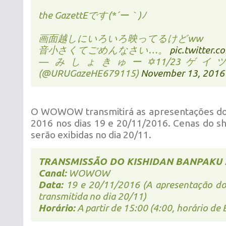
the GazettEです(*´ー｀)ﾉ
画面越しにいろいろ映ってるけどww
音小さくてごめんなさい…。
pic.twitter.
— みしょきゅー✡11/23ゲ
(@URUGazeHE679115)
November 13, 2016
O WOWOW transmitirá as apresentações do
2016 nos dias 19 e 20/11/2016. Cenas do s
serão exibidas no dia 20/11.
TRANSMISSÃO DO KISHIDAN BANPAKU 
Canal:
WOWOW
Data:
19 e 20/11/2016 (A apresentação do
transmitida no dia 20/11)
Horário:
A partir de 15:00 (4:00, horário de B