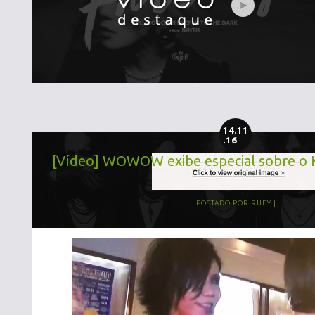
14.11
.16
[Vídeo] WOWOW exibe especial sobre o 
POSTADO POR
RUBY