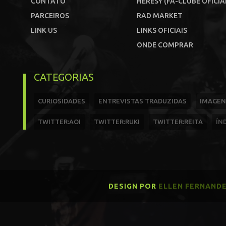
CONTATO
HERESY (FÃ-CLUBE OFICIA
PARCEIROS
RAD MARKET
LINK US
LINKS OFICIAIS
ONDE COMPRAR
CATEGORIAS
CURIOSIDADES
ENTREVISTAS TRADUZIDAS
IMAGEN
TWITTER:AOI
TWITTER:RUKI
TWITTER:REITA
ÍN
DESIGN POR
ELLEN FERNAND