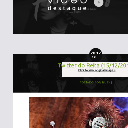
20.12
.16
Twitter do Reita (15/12/20
POSTADO POR
RUBY