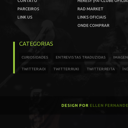
CONTATO
HERESY (FÃ-CLUBE OFICIA
PARCEIROS
RAD MARKET
LINK US
LINKS OFICIAIS
ONDE COMPRAR
CATEGORIAS
CURIOSIDADES
ENTREVISTAS TRADUZIDAS
IMAGEN
TWITTER:AOI
TWITTER:RUKI
TWITTER:REITA
ÍN
DESIGN POR
ELLEN FERNAND