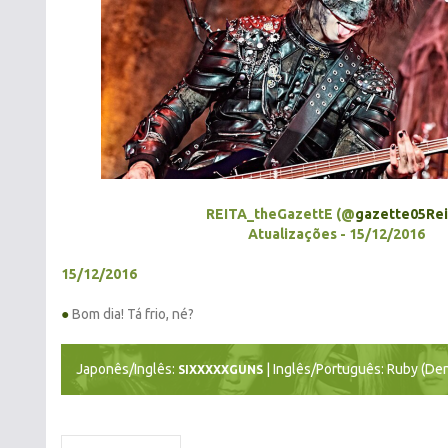
REITA_theGazettE (@
gazette05Rei
Atualizações - 15/12/2016
15/12/2016
●
Bom dia! Tá frio, né?
Japonês/Inglês:
| Inglês/Português: Ruby (Den
SIXXXXXGUNS