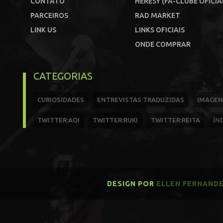
CONTATO
HERESY (FÃ-CLUBE OFICIA
PARCEIROS
RAD MARKET
LINK US
LINKS OFICIAIS
ONDE COMPRAR
CATEGORIAS
CURIOSIDADES
ENTREVISTAS TRADUZIDAS
IMAGEN
TWITTER:AOI
TWITTER:RUKI
TWITTER:REITA
ÍN
DESIGN POR
ELLEN FERNAND