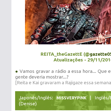
REITA_theGazettE (@
gazette0
Atualizações - 29/11/201
●
Vamos gravar a rádio a essa hora... Que e
gente deveria mostrar...?
[Reita e Kai gravaram a Rajigaze essa semana
Japonês/Inglês:
| Inglês/
MISSVERYPINK
(Denise)