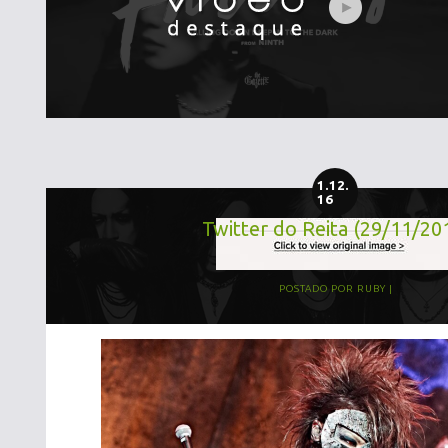
1.12.
16
Twitter do Reita (29/11/20
POSTADO POR
RUBY