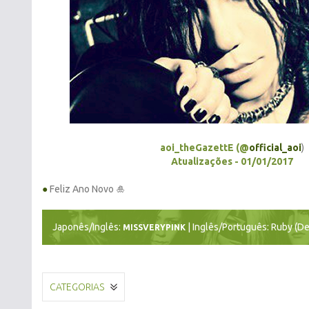
aoi_theGazettE (@
official_aoi
)
Atualizações - 01/01/2017
●
Feliz Ano Novo 🎍
Japonês/Inglês:
| Inglês/Português: Ruby (De
MISSVERYPINK
CATEGORIAS