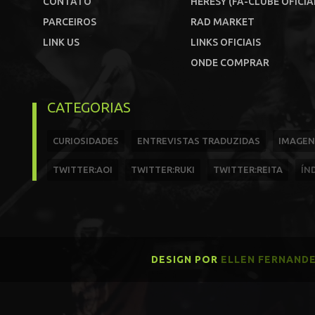
CONTATO
HERESY (FÃ-CLUBE OFICIA
PARCEIROS
RAD MARKET
LINK US
LINKS OFICIAIS
ONDE COMPRAR
CATEGORIAS
CURIOSIDADES
ENTREVISTAS TRADUZIDAS
IMAGEN
TWITTER:AOI
TWITTER:RUKI
TWITTER:REITA
ÍN
DESIGN POR
ELLEN FERNAND