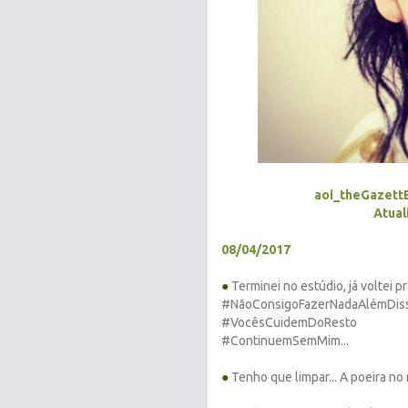
aoi_theGazett
Atual
08/04/2017
●
Terminei no estúdio, já voltei pr
#NãoConsigoFazerNadaAlémDis
#VocêsCuidemDoResto
#ContinuemSemMim...
●
Tenho que limpar... A poeira no 