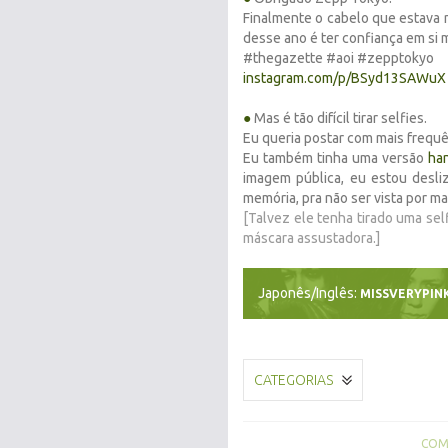
Finalmente o cabelo que estava n
desse ano é ter confiança em si
#thegazette #aoi #zepptokyo
instagram.com/p/BSyd13SAWuX
●
Mas é tão difícil tirar selfies.
Eu queria postar com mais frequê
Eu também tinha uma versão
ha
imagem pública, eu estou desli
memória, pra não ser vista por m
[Talvez ele tenha tirado uma sel
máscara assustadora.]
Japonês/Inglês:
MISSVERYPIN
CATEGORIAS
COMP