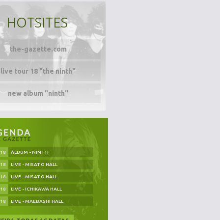
HOTSITES
the-gazette.com
live tour 18 "the ninth"
new album "ninth"
.18
ÁLBUM - NINTH
.18
LIVE - MISATO HALL
.18
LIVE - MISATO HALL
.18
LIVE - ICHIKAWA HALL
.18
LIVE - MAEBASHI HALL