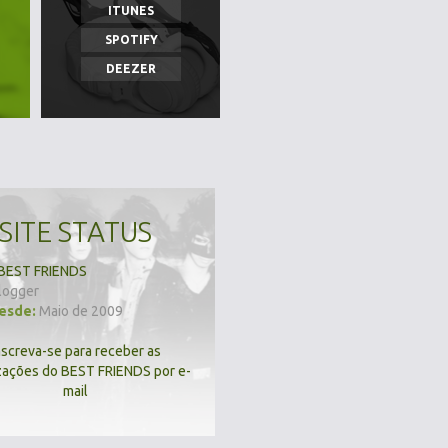
ITUNES
SPOTIFY
DEEZER
SITE STATUS
BEST FRIENDS
logger
desde:
Maio de 2009
nscreva-se para receber as
zações do BEST FRIENDS por e-
mail