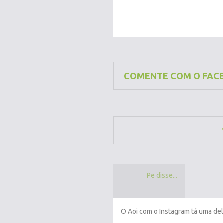
COMENTE COM O FAC
Pe disse...
O Aoi com o Instagram tá uma del