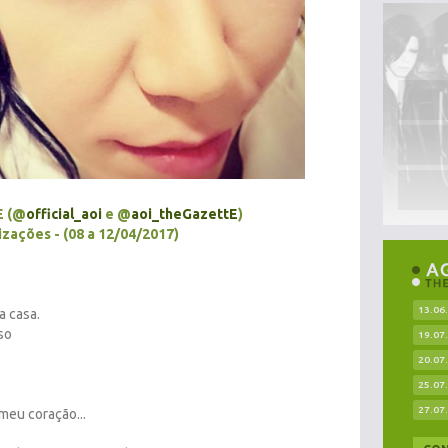
E (@
official_aoi
e @
aoi_theGazettE
)
izações - (08 a 12/04/2017)
13.06
a casa.
so
19.07
20.07
25.07
27.07
meu coração...