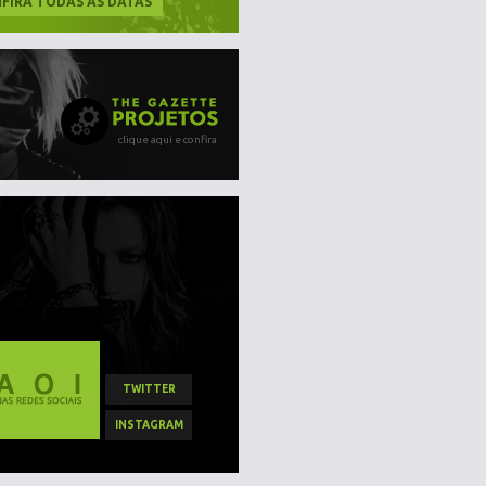
FIRA TODAS AS DATAS
clique aqui e confira
TWITTER
INSTAGRAM