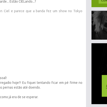
CON
de... Estão CIELando...?
c en Ciel e parece que a banda fez um show no Tokyo
soal!
regadio hoje?! Eu fiquei tentando ficar em pé firme no
as pernas estão até doendo.
como já era de se esperar.