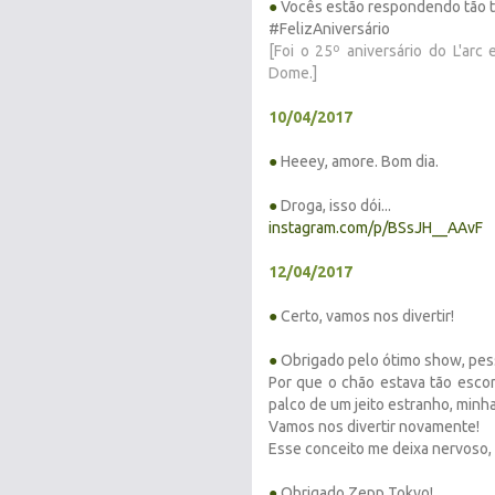
●
Vocês estão respondendo tão tar
#FelizAniversário
[Foi o 25º aniversário do L'ar
Dome.]
10/04/2017
●
Heeey, amore. Bom dia.
●
Droga, isso dói...
instagram.com/p/BSsJH__AAvF
12/04/2017
●
Certo, vamos nos divertir!
●
Obrigado pelo ótimo show, pes
Por que o chão estava tão escor
palco de um jeito estranho, minh
Vamos nos divertir novamente!
Esse conceito me deixa nervoso, 
●
Obrigado Zepp Tokyo!