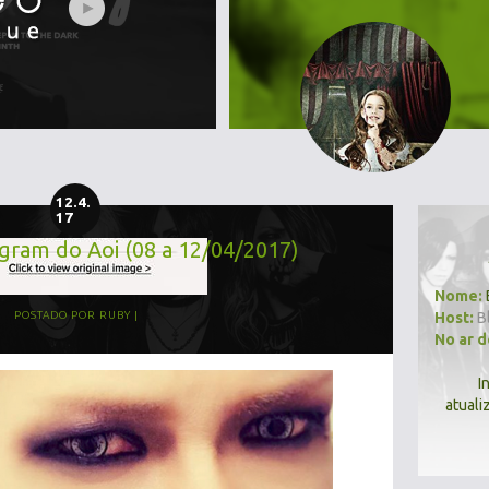
12.4.
17
agram do Aoi (08 a 12/04/2017)
Nome:
Host:
B
POSTADO POR
RUBY
No ar 
I
atuali