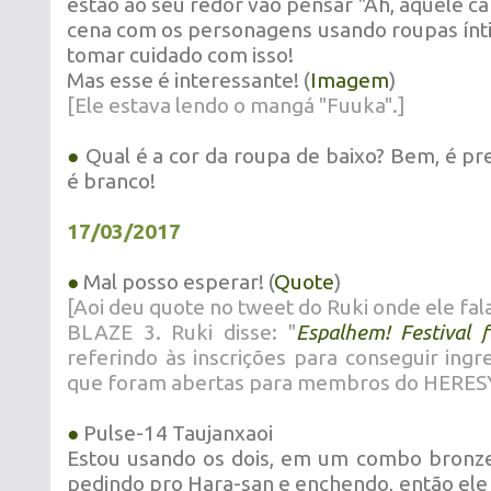
estão ao seu redor vão pensar "Ah, aquele c
cena com os personagens usando roupas ínt
tomar cuidado com isso!
Mas esse é interessante! (
Imagem
)
[Ele estava lendo o mangá "Fuuka".]
●
Qual é a cor da roupa de baixo? Bem, é pr
é branco!
17/03/2017
●
Mal posso esperar! (
Quote
)
[Aoi deu quote no tweet do Ruki onde ele f
BLAZE 3. Ruki disse: "
Espalhem! Festival fe
referindo às inscrições para conseguir ing
que foram abertas para membros do HERESY
●
Pulse-14 Taujanxaoi
Estou usando os dois, em um combo bronze 
pedindo pro Hara-san e enchendo, então ele