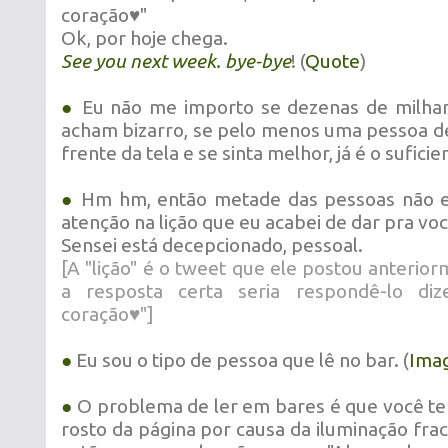
coração♥"
Ok, por hoje chega.
See you next week. bye-bye
! (
Quote
)
●
Eu não me importo se dezenas de milha
acham bizarro, se pelo menos uma pessoa de
frente da tela e se sinta melhor, já é o sufici
●
Hm hm, então metade das pessoas não 
atenção na lição que eu acabei de dar pra voc
Sensei está decepcionado, pessoal.
[A "lição" é o tweet que ele postou anterio
a resposta certa seria respondê-lo di
coração♥"]
●
Eu sou o tipo de pessoa que lê no bar. (
Ima
●
O problema de ler em bares é que você t
rosto da página por causa da iluminação fra