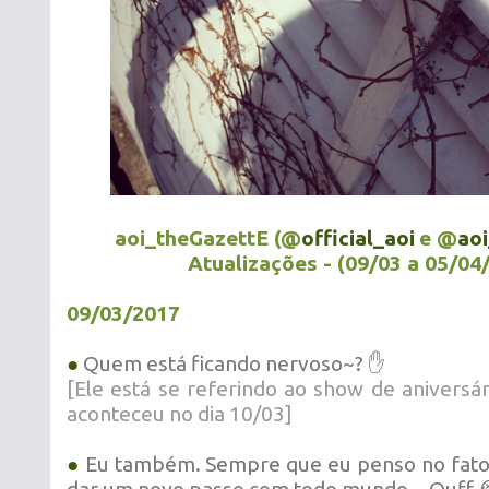
aoi_theGazettE (@
official_aoi
e @
ao
Atualizações - (09/03 a 05/04
09/03/2017
●
Quem está ficando nervoso~? ✋
[Ele está se referindo ao show de aniversá
aconteceu no dia 10/03]
●
Eu também. Sempre que eu penso no fato