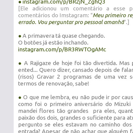
●
instagram.com/p/BR2jN_ZghQ3
[Ele adicionou um comentário a esse p
comentários do Imstagram: "
Meu primeiro rep
errado. Vou perguntar pro pessoal amanhã
".]
●
A primavera tá quase chegando.
O botões já estão inchando.
instagram.com/p/BR3RWTOgAMc
●
A Rajigaze de hoje foi tão divertida. Mas
ented... Quero dizer, cansado depois de fal
(risos) Gravar 2 programas de uma vez
termos de renovação, sabe!
●
O que me lembra, eu não pude ir por caus
como foi o primeiro aniversário do Mizuk
mandei flores tão grandes pra eles, quan
paixão dos dois, grandes o suficiente para at
pergunto se eles estavam no caminho dos 
entrada? Apesar de não achar que alguém f