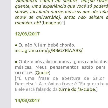
'Boudouku Gudon no Sakura', edição casas
quente, uma experiência que você só poderá
shows, incluindo outras músicas que nós nã
show de aniversário], então não deixem d
também, ok?
(
Imagem
)"]
12/03/2017
●
Eu não fui um bebê chorão.
instagram.com/p/BRiGZRlAARS/
●
Ontem nós adicionamos alguns candidatos à
músicas. Meus pensamentos estão para 
circuito*. (
Quote
)
[*É uma frase da abertura de Sailor 
Densetsu". A próxima frase é "Eu quero te 
E ele está falando da
turnê do fã-clube
.]
14/03/2017