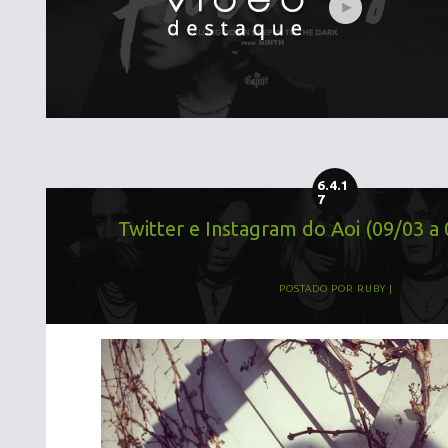
6.4.1
7
Twitter e Instagram do Aoi (09/03 a
POSTADO POR
RUBY