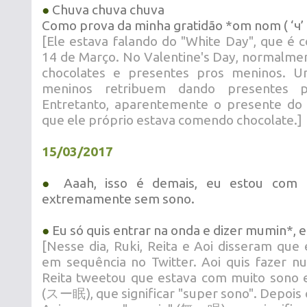
●
Chuva chuva chuva
Como prova da minha gratidão *om nom ( ‘ч’
[Ele estava falando do "White Day", que é
14 de Março. No Valentine's Day, normalme
chocolates e presentes pros meninos. 
meninos retribuem dando presentes p
Entretanto, aparentemente o presente do A
que ele próprio estava comendo chocolate.]
15/03/2017
●
Aaah, isso é demais, eu estou com m
extremamente sem sono.
●
Eu só quis entrar na onda e dizer mumin*, en
[Nesse dia, Ruki, Reita e Aoi disseram qu
em sequência no Twitter. Aoi quis fazer nu
Reita tweetou que estava com muito sono 
(スー眠), que significar "super sono". Depois 