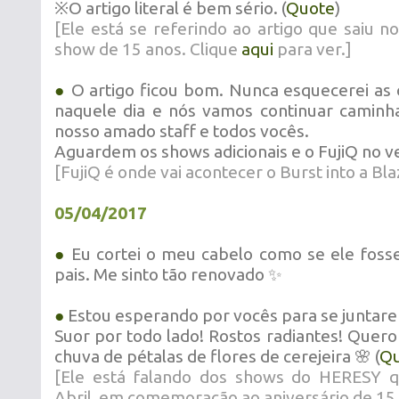
※O artigo literal é bem sério. (
Quote
)
[Ele está se referindo ao artigo que saiu 
show de 15 anos. Clique
aqui
para ver.]
●
O artigo ficou bom. Nunca esquecerei as c
naquele dia e nós vamos continuar caminha
nosso amado staff e todos vocês.
Aguardem os shows adicionais e o FujiQ no v
[FujiQ é onde vai acontecer o Burst into a Bl
05/04/2017
●
Eu cortei o meu cabelo como se ele foss
pais. Me sinto tão renovado ✨
●
Estou esperando por vocês para se juntare
Suor por todo lado! Rostos radiantes! Quer
chuva de pétalas de flores de cerejeira 🌸 (
Qu
[Ele está falando dos shows do HERESY
Abril, em comemoração ao aniversário de 15