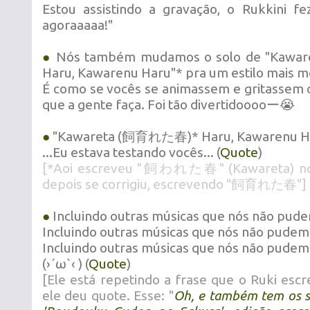
Estou assistindo a gravação, o Rukkini fe
agoraaaaa!"
●
Nós também mudamos o solo de "Ka
Haru, Kawarenu Haru"* pra um estilo mais 
É como se vocês se animassem e gritassem 
que a gente faça. Foi tão divertidooooー😭
●
"Kawareta (飼育れた春)* Haru, Kawarenu Har
...Eu estava testando vocês... (
Quote
)
[*Aoi escreveu "飼われた春" (Kawareta) no 
depois se corrigiu, escrevendo "飼育れた春"]
●
Incluindo outras músicas que nós não pud
Incluindo outras músicas que nós não pudem
Incluindo outras músicas que nós não pudem
(›´ω`‹ ) (
Quote
)
[Ele está repetindo a frase que o Ruki esc
ele deu quote. Esse: "
Oh, e também tem os s