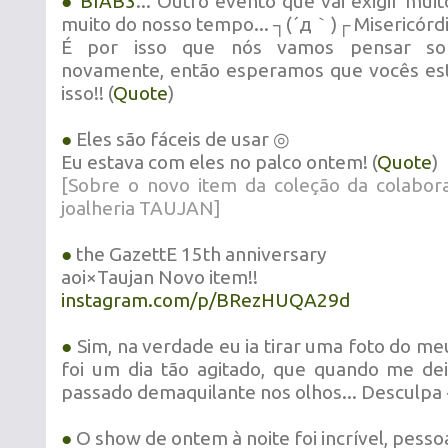
●
BIAB3
... Outro evento que vai exigir mui
muito do nosso tempo... ┐(´д｀)┌ Misericórd
É por isso que nós vamos pensar sob
novamente, então esperamos que vocês est
isso!! (
Quote
)
●
Eles são fáceis de usar ◎
Eu estava com eles no palco ontem! (
Quote
)
[Sobre o novo item da coleção da colabor
joalheria TAUJAN]
●
the GazettE 15th anniversary
aoi×Taujan Novo item!!
instagram.com/p/BRezHUQA29d
●
Sim, na verdade eu ia tirar uma foto do m
foi um dia tão agitado, que quando me dei 
passado demaquilante nos olhos... Desculpa
●
O show de ontem à noite foi incrível, pesso