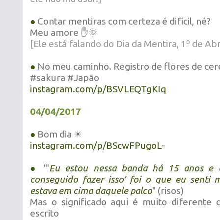
●
Contar mentiras com certeza é difícil, né?
Meu amore ✋🌞
[Ele está falando do Dia da Mentira, 1º de Abri
●
No meu caminho. Registro de flores de cere
#sakura #Japão
instagram.com/p/BSVLEQTgKIq
04/04/2017
●
Bom dia ☀
instagram.com/p/BScwFPugoL-
●
"'
Eu estou nessa banda há 15 anos e es
conseguido fazer isso' foi o que eu senti 
estava em cima daquele palco
" (risos)
Mas o significado aqui é muito diferente
escrito