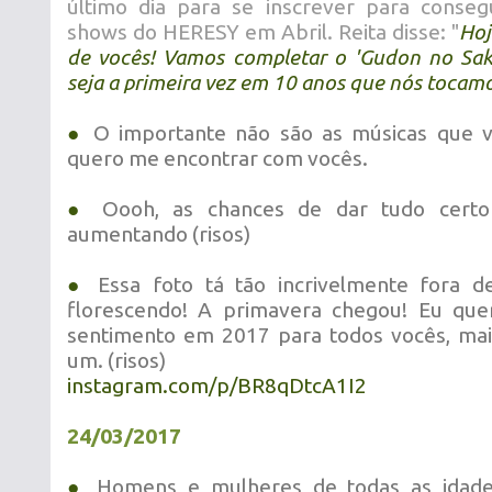
último dia para se inscrever para conseg
shows do HERESY em Abril. Reita disse: "
Hoj
de vocês! Vamos completar o 'Gudon no Sak
seja a primeira vez em 10 anos que nós tocam
●
O importante não são as músicas que v
quero me encontrar com vocês.
●
Oooh, as chances de dar tudo certo
aumentando (risos)
●
Essa foto tá tão incrivelmente fora d
florescendo! A primavera chegou! Eu que
sentimento em 2017 para todos vocês, mai
um. (risos)
instagram.com/p/BR8qDtcA1I2
24/03/2017
●
Homens e mulheres de todas as idade