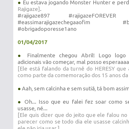
●
Eu estava jogando Monster Hunter e perd
Rajigaze]
.
#rajigaze897 #rajigazeFOREVER #
#eassimarajigazechegaaofim #bon
#obrigadoporesse1ano
01/04/2017
●
Finalmente chegou Abril! Logo logo
adicionais vão começar, mal posso esperaaaa
[Ele está falando da turnê do HERESY que 
como parte da comemoração dos 15 anos da
●
Aah, sem calcinha e sem sutiã, tá bom assim
●
Oh... Isso que eu falei fez soar como 
usasse, né...
[Ele quis dizer que do jeito que ele falou no
parecer como se todo dia ele usasse calcinh
ele não iria usar.]