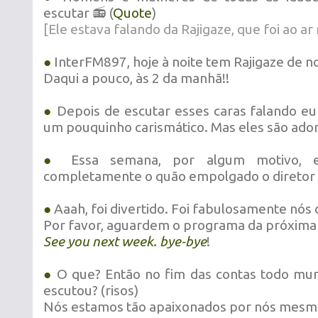
escutar 📻 (
Quote
)
[Ele estava falando da Rajigaze, que foi ao ar
●
InterFM897, hoje à noite tem Rajigaze de 
Daqui a pouco, às 2 da manhã!!
●
Depois de escutar esses caras falando e
um pouquinho carismático. Mas eles são ador
●
Essa semana, por algum motivo, eu
completamente o quão empolgado o diretor é
●
Aaah, foi divertido. Foi fabulosamente nós d
Por favor, aguardem o programa da próxima
See you next week. bye-bye
!
●
O que? Então no fim das contas todo mu
escutou? (risos)
Nós estamos tão apaixonados por nós mesm