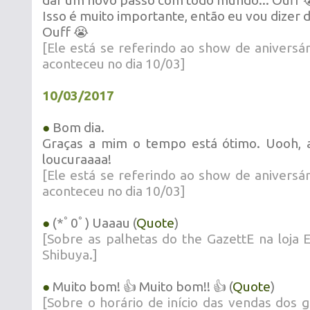
dar um novo passo com todo mundo... Ouff 
Isso é muito importante, então eu vou dizer 
Ouff 😭
[Ele está se referindo ao show de aniversá
aconteceu no dia 10/03]
10/03/2017
●
Bom dia.
Graças a mim o tempo está ótimo. Uooh, 
loucuraaaa!
[Ele está se referindo ao show de aniversá
aconteceu no dia 10/03]
●
(*ﾟ0ﾟ) Uaaau (
Quote
)
[Sobre as palhetas do the GazettE na loja
Shibuya.]
●
Muito bom! 👍 Muito bom!! 👍 (
Quote
)
[Sobre o horário de início das vendas dos 