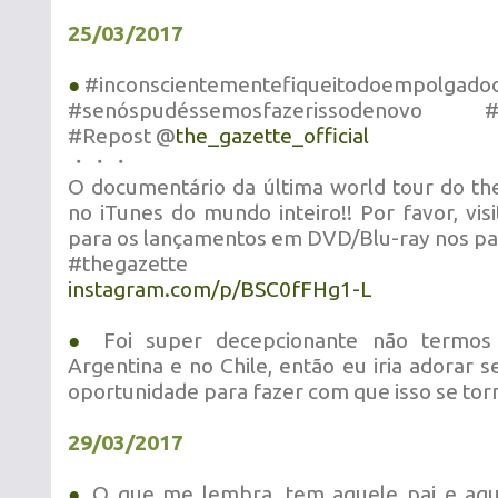
25/03/2017
●
#inconscientementefiqueitodoempolgado
#senóspudéssemosfazerissodenovo #
#Repost @
the_gazette_official
・・・
O documentário da última world tour do the
no iTunes do mundo inteiro!! Por favor, vi
para os lançamentos em DVD/Blu-ray nos pa
#thegazette
instagram.com/p/BSC0fFHg1-L
●
Foi super decepcionante não termos 
Argentina e no Chile, então eu iria adorar 
oportunidade para fazer com que isso se torn
29/03/2017
●
O que me lembra, tem aquele pai e aque