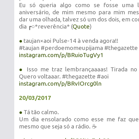
Eu só queria algo como se fosse uma 
aniversário, de mim mesmo para mim me
dar uma olhada, talvez só um dos dois, em 
dia ┏○*reverência* (
Quote
)
●
taujan×aoi Pulse-14 à venda agora!!
#taujan #perdoemomeupijama #thegazette 
instagram.com/p/BRuioTugVy1
●
Isso me traz lembrançaaaas! Tirada no
Quero voltaaar. #thegazette #aoi
instagram.com/p/BRvIOrcg0ln
20/03/2017
●
Tá tão calmo.
Um dia ensolarado como esse me faz que
mesmo que seja só a rádio. ☕