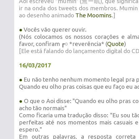
Aoi escreveu "mumin" (無ー眠), que significa 
ir na onda dos tweets dos membros. Mumin
ao desenho animado
The Moomins
.]
●
Vocês vão querer ouvir.
(Nós colocamos os nossos corações e alma
favor, confiram ┏○ *reverência* (
Quote
)
[Ele está falando do lançamento digital do C
16/03/2017
●
Eu não tenho nenhum momento legal pra po
Quando eu olho pras coisas que eu faço eu a
●
O que o Aoi disse: "Quando eu olho pras co
acho tão normais"
Como ficaria uma tradução disso: "Eu sou tão 
perfeitas até nos momentos mais casuais 
espero."
Em outras palavras, a resposta correta