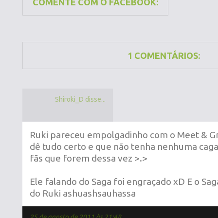
COMENTE COM O FACEBOOK:
1 COMENTÁRIOS:
Shiroki_D disse...
Ruki pareceu empolgadinho com o Meet & Gr
dê tudo certo e que não tenha nenhuma caga
fãs que forem dessa vez >.>
Ele falando do Saga foi engraçado xD E o Sa
do Ruki ashuashsauhassa
25 de agosto de 2011 às 21:48