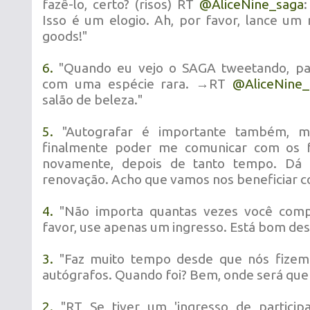
fazê-lo, certo? (risos) RT
@
AliceNine_saga
Isso é um elogio. Ah, por favor, lance u
goods!"
6.
"Quando eu vejo o SAGA tweetando, pa
com uma espécie rara. →RT
@
AliceNine
salão de beleza."
5.
"Autografar é importante também, m
finalmente poder me comunicar com os 
novamente, depois de tanto tempo. Dá
renovação. Acho que vamos nos beneficiar co
4.
"Não importa quantas vezes você comp
favor, use apenas um ingresso. Está bom des
3.
"Faz muito tempo desde que nós fizem
autógrafos. Quando foi? Bem, onde será que
2.
"RT Se tiver um 'ingresso de particip