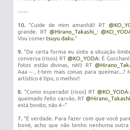
-----
10.
"Cuide de mim amanhã!! RT
@
KO_Y
grande. RT
@
Hirano_Takashi_
:
@
KO_YOD
Vou comer
tsuyu daku
."
9.
"De certa forma eu sinto a situação lim
conversa (risos) RT
@
KO_YODA
: É Gocchan!!
fotos estão divinas, né!!! RT
@
Hirano_Tak
Aaa～, t-tem mais coisas para queimar...? 
artístico é tipo, o melhor!
8.
"Como esperado! (risos) RT
@
KO_YODA
queimado feito carvão. RT
@
Hirano_Takash
está bonito, não é~"
7.
"É verdade. Para fazer com que você par
boné, acho que não tenho nenhuma outra 