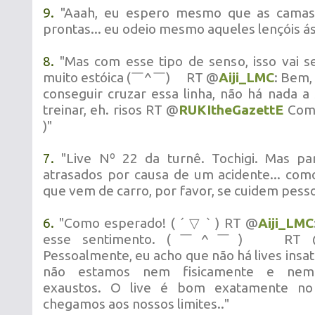
9.
"Aaah, eu espero mesmo que as camas 
prontas... eu odeio mesmo aqueles lençóis ás
8.
"Mas com esse tipo de senso, isso vai s
muito estóica (￣^￣)ゞ RT @
Aiji_LMC
: Bem
conseguir cruzar essa linha, não há nada a
treinar, eh. risos RT @
RUKItheGazettE
Como
)"
7.
"Live Nº 22 da turnê. Tochigi. Mas p
atrasados por causa de um acidente... co
que vem de carro, por favor, se cuidem pesso
6.
"Como esperado! ( ´ ▽ ` ) RT @
Aiji_LMC
esse sentimento. (￣^￣)ゞ RT 
Pessoalmente, eu acho que não há lives insat
não estamos nem fisicamente e nem
exaustos. O live é bom exatamente n
chegamos aos nossos limites.."