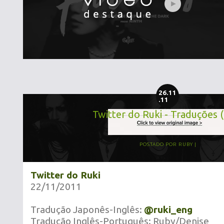
26.11
.11
Twitter do Ruki - Traduções 
POSTADO POR
RUBY
Twitter do Ruki
22/11/2011
Tradução Japonês-Inglês:
@ruki_eng
Tradução Inglês-Português: Ruby/Denise