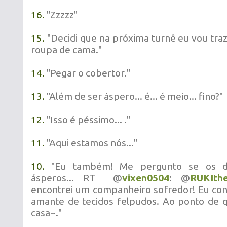
16.
"Zzzzz"
15.
"Decidi que na próxima turnê eu vou tra
roupa de cama."
14.
"Pegar o cobertor."
13.
"Além de ser áspero... é... é meio... fino?"
12.
"Isso é péssimo... ."
11.
"Aqui estamos nós..."
10.
"Eu também! Me pergunto se os de
ásperos... RT @
vixen0504
: @
RUKIth
encontrei um companheiro sofredor! Eu co
amante de tecidos felpudos. Ao ponto de q
casa~."