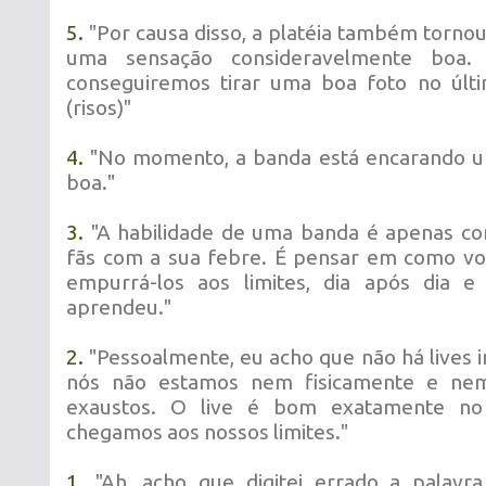
5.
"Por causa disso, a platéia também torno
uma sensação consideravelmente boa.
conseguiremos tirar uma boa foto no últi
(risos)"
4.
"No momento, a banda está encarando u
boa."
3.
"A habilidade de uma banda é apenas con
fãs com a sua febre. É pensar em como vo
empurrá-los aos limites, dia após dia 
aprendeu."
2.
"Pessoalmente, eu acho que não há lives i
nós não estamos nem fisicamente e ne
exaustos. O live é bom exatamente n
chegamos aos nossos limites."
1.
"Ah, acho que digitei errado a palavra '