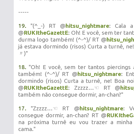
-----
19.
"(^_-) RT @
hitsu_nightmare
: Cala a
@
RUKItheGazettE
: Oh! E você, sem ter tan
durma logo também! (^-^)/ RT @
hitsu_nig
já estava dormindo (risos) Curta a turnê, 
〃)"
18.
"Oh! E você, sem ter tantos piercings
também! (^-^)/ RT @
hitsu_nightmare
: En
dormindo (risos) Curta a turnê, ne! Bo
@
RUKItheGazettE
: Zzzzz…☜ RT @
hits
também não consegue dormir, an-chan?"
17.
"Zzzzz…☜ RT @
hitsu_nightmare
: V
consegue dormir, an-chan? RT @
RUKItheG
na próxima turnê eu vou trazer a minha
cama."