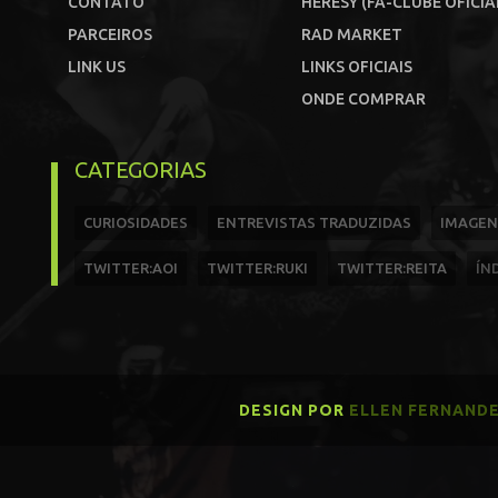
CONTATO
HERESY (FÃ-CLUBE OFICIA
PARCEIROS
RAD MARKET
LINK US
LINKS OFICIAIS
ONDE COMPRAR
CATEGORIAS
CURIOSIDADES
ENTREVISTAS TRADUZIDAS
IMAGEN
TWITTER:AOI
TWITTER:RUKI
TWITTER:REITA
ÍN
DESIGN POR
ELLEN FERNAND