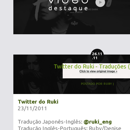
26.11
.11
Twitter do Ruki - Traduções 
POSTADO POR
RUBY
Twitter do Ruki
23/11/2011
Tradução Japonês-Inglês:
@ruki_eng
Tradução Inglês-Português: Ruby/Denise