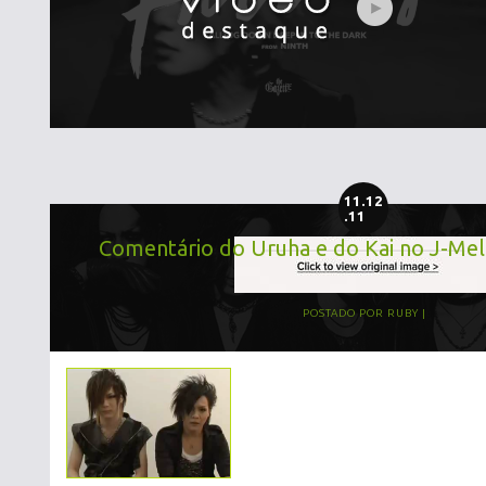
11.12
.11
Comentário do Uruha e do Kai no J-Mel
POSTADO POR
RUBY