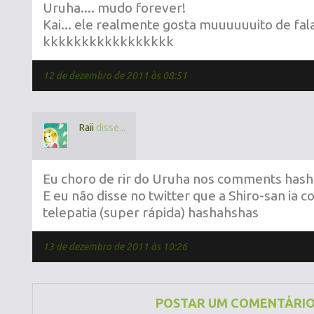
Uruha.... mudo forever!
Kai... ele realmente gosta muuuuuuito de fala
kkkkkkkkkkkkkkkkk
12 de dezembro de 2011 às 08:51
Raii
disse...
Eu choro de rir do Uruha nos comments has
E eu não disse no twitter que a Shiro-san ia c
telepatia (super rápida) hashahshas
13 de dezembro de 2011 às 10:26
POSTAR UM COMENTÁRI