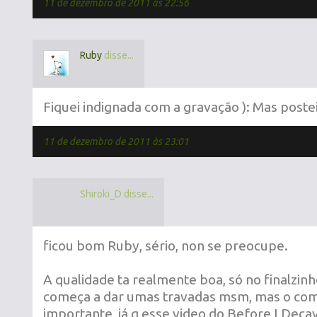
11 de dezembro de 2011 às 22:56
Ruby
disse...
Fiquei indignada com a gravação ): Mas postei
11 de dezembro de 2011 às 23:01
Shiroki_D disse...
ficou bom Ruby, sério, non se preocupe.
A qualidade ta realmente boa, só no finalzin
começa a dar umas travadas msm, mas o come
importante, já q esse video do Before I Decay 