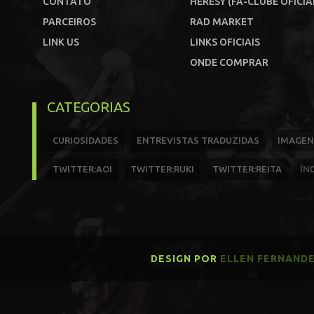
CONTATO
HERESY (FÃ-CLUBE OFICIA
PARCEIROS
RAD MARKET
LINK US
LINKS OFICIAIS
ONDE COMPRAR
CATEGORIAS
CURIOSIDADES
ENTREVISTAS TRADUZIDAS
IMAGEN
TWITTER:AOI
TWITTER:RUKI
TWITTER:REITA
ÍN
DESIGN POR
ELLEN FERNAND