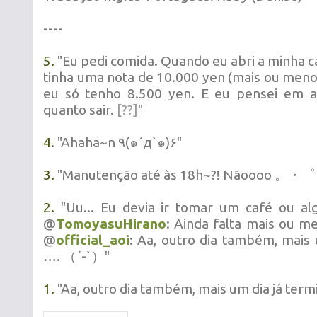
----
5.
"Eu pedi comida. Quando eu abri a minha car
tinha uma nota de 10.000 yen (mais ou meno
eu só tenho 8.500 yen. E eu pensei em a
quanto sair.
[??]
"
4.
"Ahaha~n ٩(๑´д`๑)۶"
3.
"Manutenção até às 18h~?! Nãoooo 
2.
"Uu... Eu devia ir tomar um café ou al
@
TomoyasuHirano
: Ainda falta mais ou m
@
official_aoi
: Aa, outro dia também, mais 
…. （´-`）"
1.
"Aa, outro dia também, mais um dia já ter