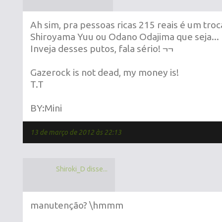
Ah sim, pra pessoas ricas 215 reais é um troc
Shiroyama Yuu ou Odano Odajima que seja...
Inveja desses putos, fala sério! ¬¬
Gazerock is not dead, my money is!
T.T
BY:Mini
13 de março de 2012 às 22:13
Shiroki_D disse...
manutenção? \hmmm