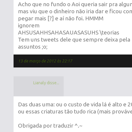
Acho que no fundo o Aoi queria sair pra algu
mas viu que o dinheiro não iria dar e ficou c
pegar mais [?] e aí não foi. HMMM
ignorem
AHSUSAHHSAHASAUASASUHS \teorias
Tem uns tweets dele que sempre deixa pela
assuntos ;o;
13 de março de 2012 às 22:17
Lianaly disse...
Das duas uma: ou o custo de vida lá é alto e 2
ou essas criaturas tão tudo rica (mais prováve
Obrigada por traduzir ^.~