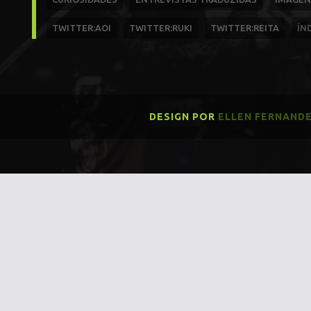
TWITTER:AOI
TWITTER:RUKI
TWITTER:REITA
ÍN
DESIGN POR
ELLEN FERNAND