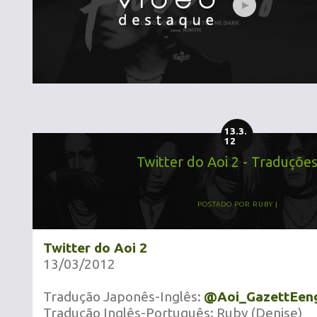
13.3.
12
Twitter do Aoi 2 - Traduções
POSTADO POR
RUBY
Twitter do Aoi 2
13/03/2012
Tradução Japonês-Inglês:
@Aoi_GazettEen
Tradução Inglês-Português: Ruby (Denise)