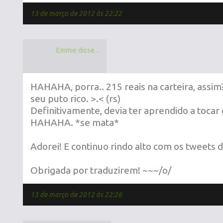
13 de março de 2012 às 22:22
Emmie disse...
HAHAHA, porra.. 215 reais na carteira, assim?
seu puto rico. >.< (rs)
Definitivamente, devia ter aprendido a tocar g
HAHAHA. *se mata*
Adorei! E continuo rindo alto com os tweets d
Obrigada por traduzirem! ~~~/o/
13 de março de 2012 às 22:26