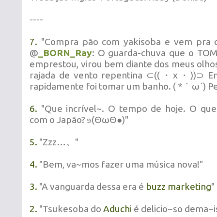
----
7.
"Compra pão com yakisoba e vem pra
@
_BORN_Ray
: O guarda-chuva que o TO
emprestou, virou bem diante dos meus olho
rajada de vento repentina ⊂((・x・))⊃ En
rapidamente foi tomar um banho. ( *｀ω´) Pe
6.
"Que incrível~. O tempo de hoje. O que
com o Japão? உ(ΘωΘ●)"
5.
"Zzz…。"
4.
"Bem, va~mos fazer uma música nova!"
3.
"A vanguarda dessa era é
buzz marketing
"
2.
"Tsukesoba do
Aduchi
é delicio~so dema~is