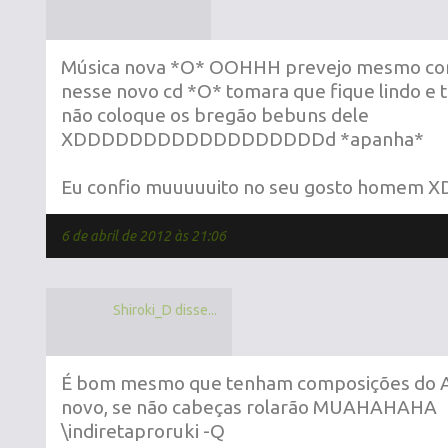
Música nova *O* OOHHH prevejo mesmo com
nesse novo cd *O* tomara que fique lindo e 
não coloque os bregão bebuns dele
XDDDDDDDDDDDDDDDDDDd *apanha*
Eu confio muuuuuito no seu gosto homem X
6 de abril de 2012 às 21:06
Shiroki_D disse...
É bom mesmo que tenham composições do A
novo, se não cabeças rolarão MUAHAHAHA
\indiretaproruki -Q