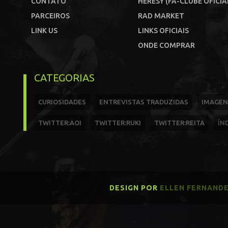
CONTATO
HERESY (FÃ-CLUBE OFICIA
PARCEIROS
RAD MARKET
LINK US
LINKS OFICIAIS
ONDE COMPRAR
CATEGORIAS
CURIOSIDADES
ENTREVISTAS TRADUZIDAS
IMAGEN
TWITTER:AOI
TWITTER:RUKI
TWITTER:REITA
ÍN
DESIGN POR
ELLEN FERNAND