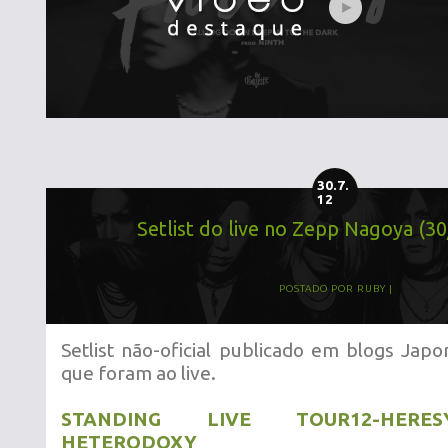
30.7.
12
Setlist do live no Zepp Nagoya (3
POSTADO POR
RUBY
Setlist não-oficial publicado em blogs Jap
que foram ao live.
STANDING LIVE TOUR12-HERES
HETERODOXY