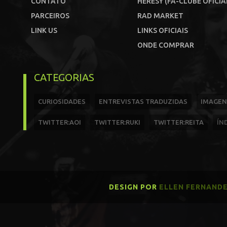
CONTATO
HERESY (FÃ-CLUBE OFICIA
PARCEIROS
RAD MARKET
LINK US
LINKS OFICIAIS
ONDE COMPRAR
CATEGORIAS
CURIOSIDADES
ENTREVISTAS TRADUZIDAS
IMAGEN
TWITTER:AOI
TWITTER:RUKI
TWITTER:REITA
ÍN
DESIGN POR
ELLEN FERNAND