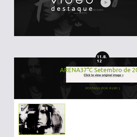
11.8.
12
ARENA37°C Setembro de 2
POSTADO POR
RUBY